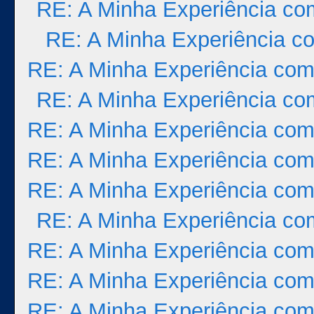
RE: A Minha Experiência co
RE: A Minha Experiência co
RE: A Minha Experiência com
RE: A Minha Experiência co
RE: A Minha Experiência com
RE: A Minha Experiência com
RE: A Minha Experiência com
RE: A Minha Experiência co
RE: A Minha Experiência com
RE: A Minha Experiência com
RE: A Minha Experiência com