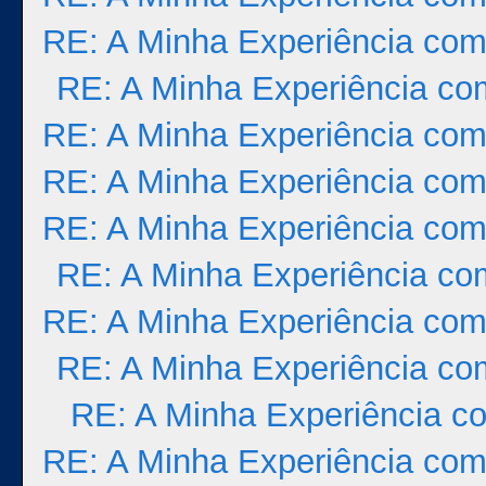
RE: A Minha Experiência com
RE: A Minha Experiência co
RE: A Minha Experiência com
RE: A Minha Experiência com
RE: A Minha Experiência com
RE: A Minha Experiência co
RE: A Minha Experiência com
RE: A Minha Experiência co
RE: A Minha Experiência co
RE: A Minha Experiência com