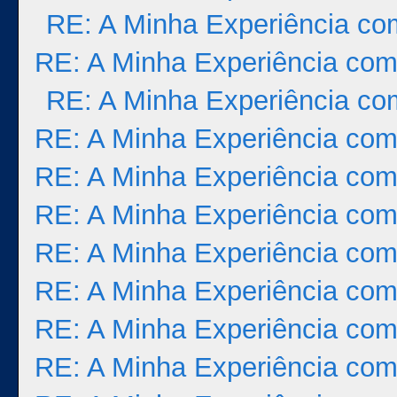
RE: A Minha Experiência co
RE: A Minha Experiência com
RE: A Minha Experiência co
RE: A Minha Experiência com
RE: A Minha Experiência com
RE: A Minha Experiência com
RE: A Minha Experiência com
RE: A Minha Experiência com
RE: A Minha Experiência com
RE: A Minha Experiência com