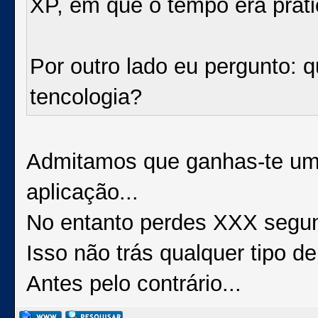
XP, em que o tempo era prat
Por outro lado eu pergunto: 
tencologia?
Admitamos que ganhas-te uma
aplicação...
No entanto perdes XXX segun
Isso não trás qualquer tipo d
Antes pelo contrário...