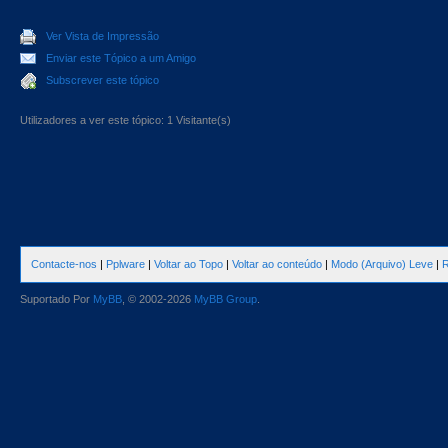
Ver Vista de Impressão
Enviar este Tópico a um Amigo
Subscrever este tópico
Utilizadores a ver este tópico: 1 Visitante(s)
Contacte-nos
|
Pplware
|
Voltar ao Topo
|
Voltar ao conteúdo
|
Modo (Arquivo) Leve
|
R
Suportado Por
MyBB
, © 2002-2026
MyBB Group
.