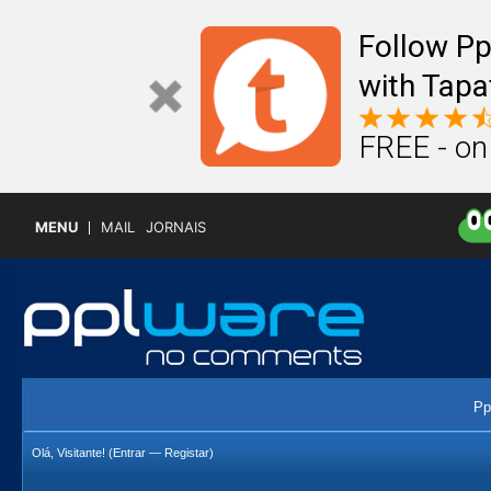
Follow P
with Tapa
FREE - on
MENU
MAIL
JORNAIS
Pp
Olá, Visitante! (
Entrar
—
Registar
)