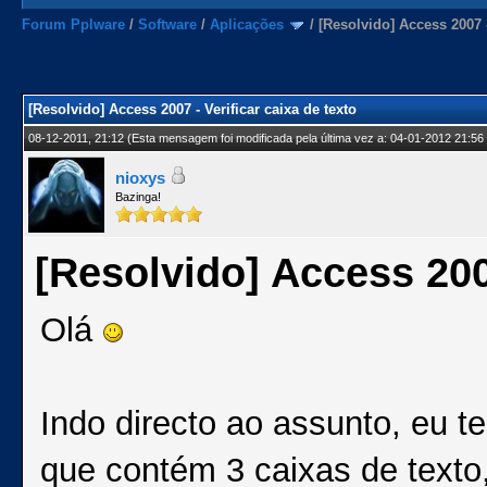
Forum Pplware
/
Software
/
Aplicações
/
[Resolvido] Access 2007 -
[Resolvido] Access 2007 - Verificar caixa de texto
08-12-2011, 21:12
(Esta mensagem foi modificada pela última vez a: 04-01-2012 21:56
nioxys
Bazinga!
[Resolvido] Access 2007
Olá
Indo directo ao assunto, eu 
que contém 3 caixas de texto