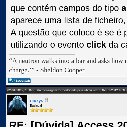
que contém campos do tipo
a
aparece uma lista de ficheiro,
A questão que coloco é se é 
utilizando o evento
click
da c
“A neutron walks into a bar and asks how m
charge.’” - Sheldon Cooper
02-01-2012, 16:07
(Esta mensagem foi modificada pela última vez a: 02-01-2012 16:08
nioxys
Bazinga!
RE: [Dúvida] Access 200