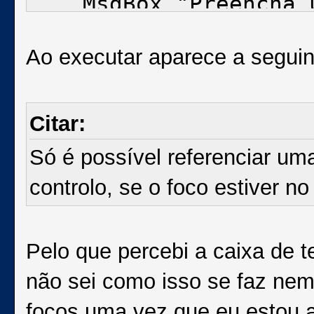
MsgBox "Preencha um
Else
Ao executar aparece a segui
Instrucções
End If
End Sub
Citar:
Só é possível referenciar u
controlo, se o foco estiver no
Pelo que percebi a caixa de t
não sei como isso se faz nem
focos uma vez que eu estou a 