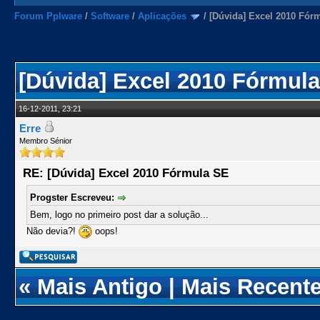
Forum Pplware
/
Software
/
Aplicações
/
[Dúvida] Excel 2010 Fór
[Dúvida] Excel 2010 Fórmul
16-12-2011, 23:21
Erre
Membro Sénior
RE: [Dúvida] Excel 2010 Fórmula SE
Progster Escreveu:
Bem, logo no primeiro post dar a solução...
Não devia?!
oops!
«
Mais Antigo
|
Mais Recent