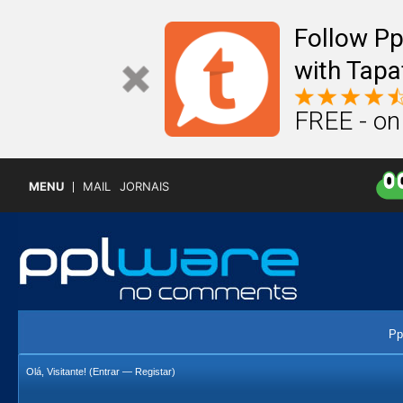
Follow P
with Tapa
FREE - on
MENU
MAIL
JORNAIS
Pp
Olá, Visitante! (
Entrar
—
Registar
)