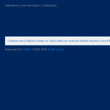
Utilizadores a ver este tópico: 1 Visitante(s)
Contacte-nos
|
Pplware
|
Voltar ao Topo
|
Voltar ao conteúdo
|
Modo (Arquivo) Leve
|
R
Suportado Por
MyBB
, © 2002-2026
MyBB Group
.