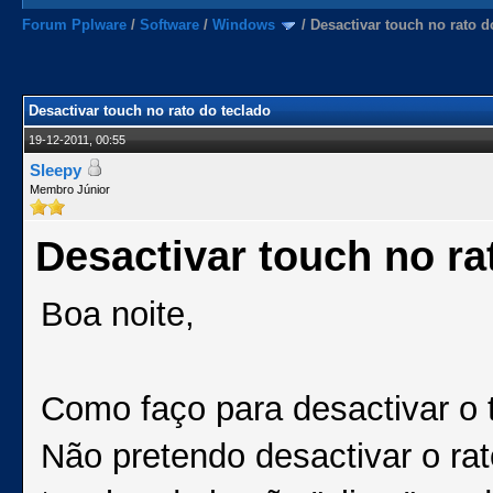
Forum Pplware
/
Software
/
Windows
/
Desactivar touch no rato d
Desactivar touch no rato do teclado
19-12-2011, 00:55
Sleepy
Membro Júnior
Desactivar touch no ra
Boa noite,
Como faço para desactivar o t
Não pretendo desactivar o ra