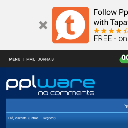
Follow P
with Tapa
FREE - on
MENU
MAIL
JORNAIS
Pp
Olá, Visitante! (
Entrar
—
Registar
)