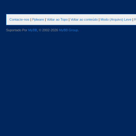
Contacte-nos
|
Pplware
|
Voltar ao Topo
|
Voltar ao conteúdo
|
Modo (Arquivo) Leve
|
R
Suportado Por
MyBB
, © 2002-2026
MyBB Group
.