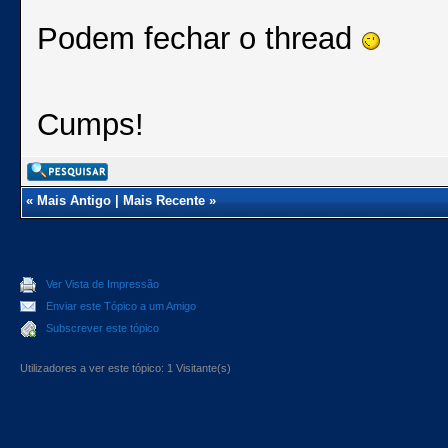
Podem fechar o thread
Cumps!
«
Mais Antigo
|
Mais Recente
»
Ver Vista de Impressão
Enviar este Tópico a um Amigo
Subscrever este tópico
Utilizadores a ver este tópico: 1 Visitante(s)