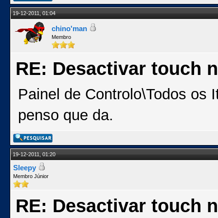
19-12-2011, 01:04
chino'man
Membro
RE: Desactivar touch n
Painel de Controlo\Todos os 
penso que da.
19-12-2011, 01:20
Sleepy
Membro Júnior
RE: Desactivar touch n