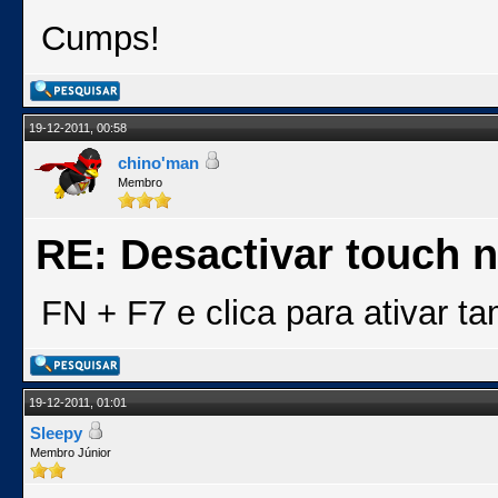
Cumps!
19-12-2011, 00:58
chino'man
Membro
RE: Desactivar touch n
FN + F7 e clica para ativar t
19-12-2011, 01:01
Sleepy
Membro Júnior