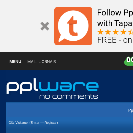
Follow P
with Tapa
FREE - on
MENU
MAIL
JORNAIS
Pp
Olá, Visitante! (
Entrar
—
Registar
)