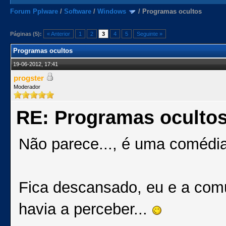
Forum Pplware
/
Software
/
Windows
/
Programas ocultos
Páginas (5):
« Anterior
1
2
3
4
5
Seguinte »
Programas ocultos
19-06-2012, 17:41
progster
Moderador
RE: Programas oculto
Não parece..., é uma comédia
Fica descansado, eu e a com
havia a perceber...