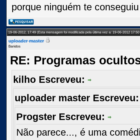
porque ninguém te conseguiu
19-06-2012, 17:49
(Esta mensagem foi modificada pela última vez a: 19-06-2012 17:50
uploader master
Banidos
RE: Programas oculto
kilho Escreveu:
uploader master Escreveu
Progster Escreveu:
Não parece..., é uma comédi