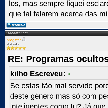
los, mas sempre fiquei escla
que tal falarem acerca das m
19-06-2012, 18:02
progster
Moderador
RE: Programas oculto
kilho Escreveu:
Se estas tão mal servido po
deste género mas só com pes
inteligentes como tu? Já que