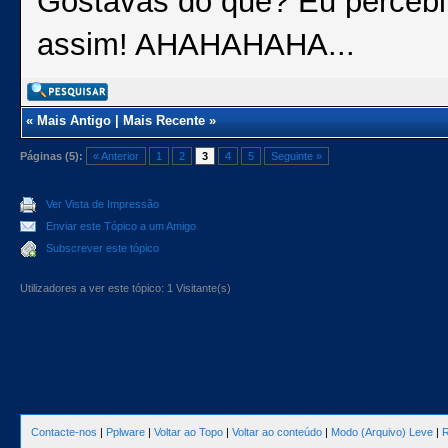
Gostavas do quê? Eu percebi 
assim! AHAHAHAHA...
«
Mais Antigo
|
Mais Recente
»
Páginas (5):
« Anterior
1
2
3
4
5
Seguinte »
Ver Vista de Impressão
Enviar este Tópico a um Amigo
Subscrever este tópico
Utilizadores a ver este tópico: 1 Visitante(s)
Contacte-nos
|
Pplware
|
Voltar ao Topo
|
Voltar ao conteúdo
|
Modo (Arquivo) Leve
|
R