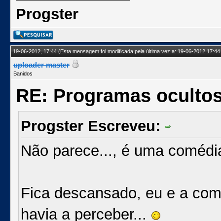
Progster
19-06-2012, 17:44
(Esta mensagem foi modificada pela última vez a: 19-06-2012 17:44
uploader master
Banidos
RE: Programas oculto
Progster Escreveu:
Não parece..., é uma comédi
Fica descansado, eu e a com
havia a perceber...