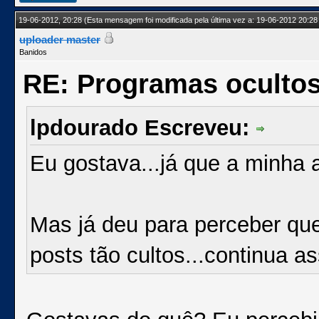
19-06-2012, 20:28
(Esta mensagem foi modificada pela última vez a: 19-06-2012 20:28
uploader master
Banidos
RE: Programas oculto
lpdourado Escreveu:
Eu gostava...já que a minha 
Mas já deu para perceber que
posts tão cultos...continu