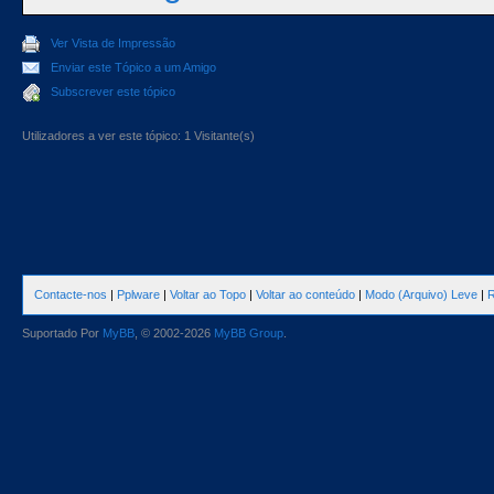
Ver Vista de Impressão
Enviar este Tópico a um Amigo
Subscrever este tópico
Utilizadores a ver este tópico: 1 Visitante(s)
Contacte-nos
|
Pplware
|
Voltar ao Topo
|
Voltar ao conteúdo
|
Modo (Arquivo) Leve
|
R
Suportado Por
MyBB
, © 2002-2026
MyBB Group
.