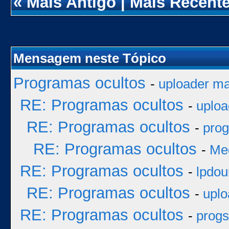
«
Mais Antigo
|
Mais Recent
Mensagem neste Tópico
Programas ocultos
-
uploader ma
RE: Programas ocultos
-
uploa
RE: Programas ocultos
-
prog
RE: Programas ocultos
-
Me
RE: Programas ocultos
-
lpdou
RE: Programas ocultos
-
uplo
RE: Programas ocultos
-
progs