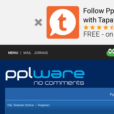
Follow P
with Tapa
FREE - on
MENU
MAIL
JORNAIS
Pp
Olá, Visitante! (
Entrar
—
Registar
)