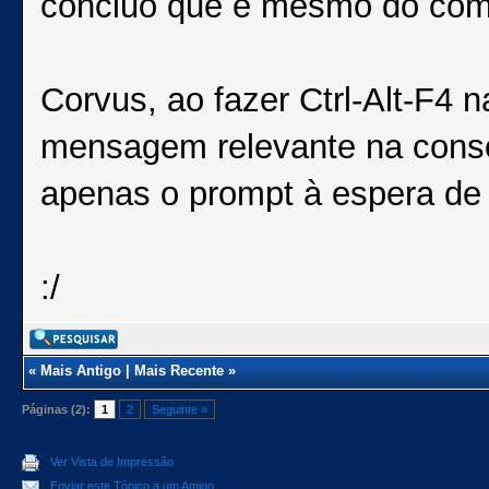
concluo que é mesmo do comp
Corvus, ao fazer Ctrl-Alt-F4 
mensagem relevante na cons
apenas o prompt à espera de n
:/
«
Mais Antigo
|
Mais Recente
»
Páginas (2):
1
2
Seguinte »
Ver Vista de Impressão
Enviar este Tópico a um Amigo