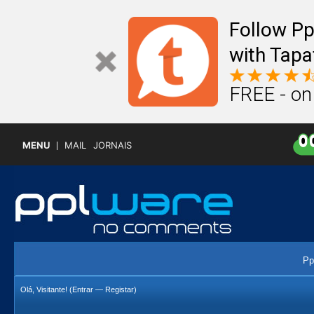
Follow P
with Tapa
FREE - on
MENU
MAIL
JORNAIS
Pp
Olá, Visitante! (
Entrar
—
Registar
)