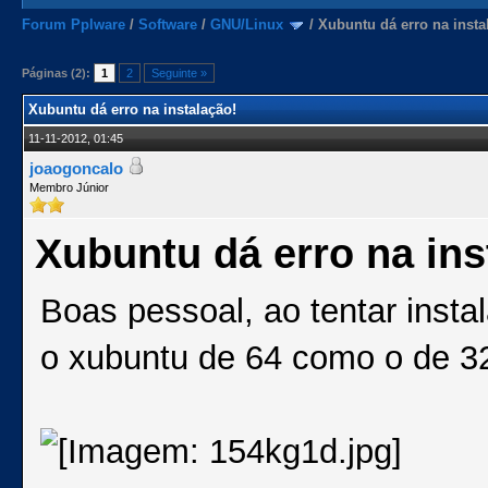
Forum Pplware
/
Software
/
GNU/Linux
/
Xubuntu dá erro na insta
Páginas (2):
1
2
Seguinte »
Xubuntu dá erro na instalação!
11-11-2012, 01:45
joaogoncalo
Membro Júnior
Xubuntu dá erro na ins
Boas pessoal, ao tentar instala
o xubuntu de 64 como o de 32