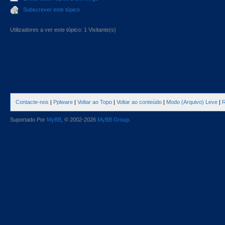
Subscrever este tópico
Utilizadores a ver este tópico: 1 Visitante(s)
Contacte-nos
|
Pplware
|
Voltar ao Topo
|
Voltar ao conteúdo
|
Modo (Arquivo) Leve
|
R
Suportado Por
MyBB
, © 2002-2026
MyBB Group
.