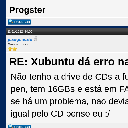
Progster
11-11-2012, 20:03
joaogoncalo
Membro Júnior
RE: Xubuntu dá erro na
Não tenho a drive de CDs a fu
pen, tem 16GBs e está em F
se há um problema, nao devia 
igual pelo CD penso eu :/