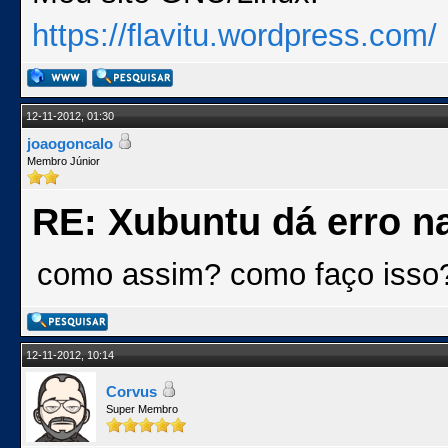
https://flavitu.wordpress.com/
12-11-2012, 01:30
joaogoncalo
Membro Júnior
RE: Xubuntu dá erro na
como assim? como faço isso
12-11-2012, 10:14
Corvus
Super Membro