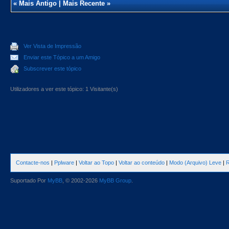
«
Mais Antigo
|
Mais Recente
»
Ver Vista de Impressão
Enviar este Tópico a um Amigo
Subscrever este tópico
Utilizadores a ver este tópico: 1 Visitante(s)
Contacte-nos
|
Pplware
|
Voltar ao Topo
|
Voltar ao conteúdo
|
Modo (Arquivo) Leve
|
R
Suportado Por
MyBB
, © 2002-2026
MyBB Group
.