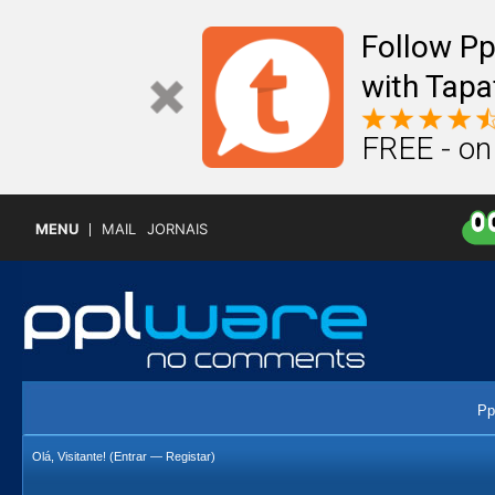
Follow P
with Tapa
FREE - on
MENU
MAIL
JORNAIS
Pp
Olá, Visitante! (
Entrar
—
Registar
)