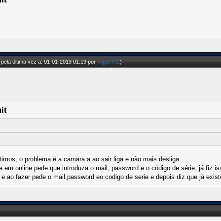
pela última vez a: 01-01-2013 01:19 por
miguel71
.)
it
timos, o problema é a camara a ao sair liga e não mais desliga.
em online pede que introduza o mail, password e o código de série, já fiz is
 e ao fazer pede o mail,password eo codigo de serie e depois diz que já exist