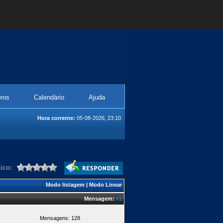
ros
Calendário
Ajuda
Hora corrente:
05-08-2026, 23:10
ico:
Modo listagem
|
Modo Linear
Mensagem:
#1
Mensagens: 128