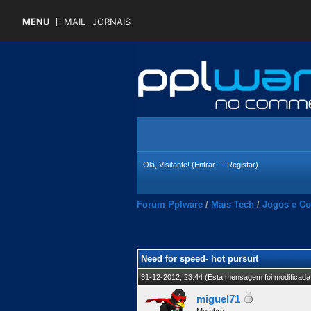
MENU
MAIL
JORNAIS
Olá, Visitante! (
Entrar
—
Registar
)
Forum Pplware
/
Mais Tech
/
Jogos e Co
 Média
Need for speed- hot pursuit
31-12-2012, 23:44
(Esta mensagem foi modificada 
miguel71