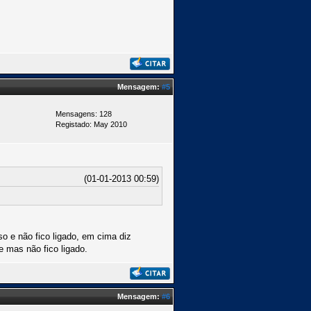
Mensagem:
#5
Mensagens: 128
Registado: May 2010
(01-01-2013 00:59)
so e não fico ligado, em cima diz
e mas não fico ligado.
Mensagem:
#6