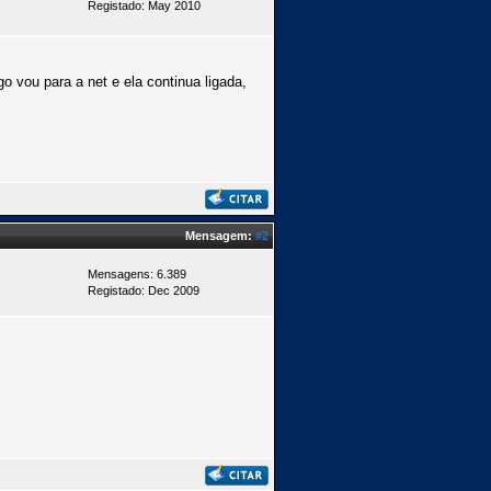
Registado: May 2010
o vou para a net e ela continua ligada,
Mensagem:
#2
Mensagens: 6.389
Registado: Dec 2009