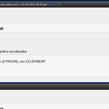
pela última vez a: 01-01-2013 00:44 por
miguel71
.)
it
rafica actualizados
virus (A PAGAR), uso CCLEANEAR
it