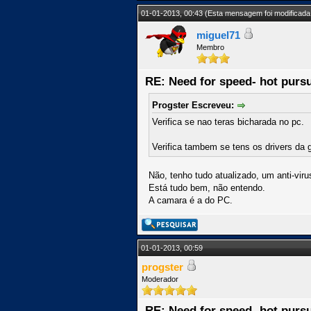
01-01-2013, 00:43
(Esta mensagem foi modificada 
miguel71
Membro
RE: Need for speed- hot pursu
Progster Escreveu:
Verifica se nao teras bicharada no pc.
Verifica tambem se tens os drivers da g
Não, tenho tudo atualizado, um anti-
Está tudo bem, não entendo.
A camara é a do PC.
01-01-2013, 00:59
progster
Moderador
RE: Need for speed- hot pursu