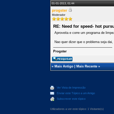
01-01-2013, 01:44
progster
Moderador
RE: Need for speed- hot pursu
Aproveita e corre um programa de limpez
Nao quer dizer que o problema seja dai,
Progster
«
Mais Antigo
|
Mais Recente
»
Ver Vista de Impressão
Enviar este Tópico a um Amigo
Subscrever este tópico
Utilizadores a ver este tópico: 1 Visitante(s)