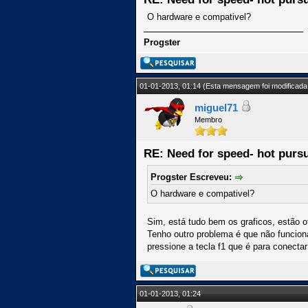
O hardware e compativel?
Progster
01-01-2013, 01:14
(Esta mensagem foi modificada 
miguel71
Membro
RE: Need for speed- hot pursu
Progster Escreveu:
O hardware e compativel?
Sim, está tudo bem os graficos, estão o
Tenho outro problema é que não funciona 
pressione a tecla f1 que é para conectar
01-01-2013, 01:24