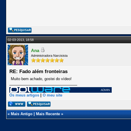
02-03-2013, 18:58
Ana
Administradora Narcisista
RE: Fado além fronteiras
Muito bem achado, gostei do vídeo!
Os meus artigos
|
O meu site
«
Mais Antigo
|
Mais Recente
»