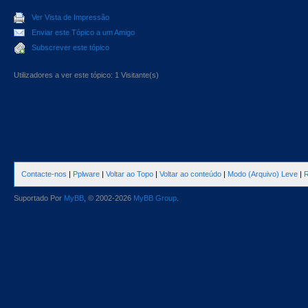
Ver Vista de Impressão
Enviar este Tópico a um Amigo
Subscrever este tópico
Utilizadores a ver este tópico: 1 Visitante(s)
Contacte-nos
|
Pplware
|
Voltar ao Topo
|
Voltar ao conteúdo
|
Modo (Arquivo) Leve
|
R
Suportado Por
MyBB
, © 2002-2026
MyBB Group
.