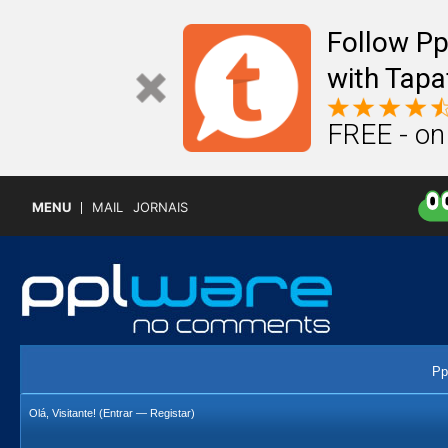
Follow P
with Tapa
FREE - on
MENU
MAIL
JORNAIS
Pp
Olá, Visitante! (
Entrar
—
Registar
)