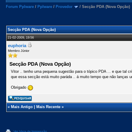
Forum Pplware
/
Pplware
/
Provedor
/
Secção PDA (Nova Opção)
Secção PDA (Nova Opção)
21-02-2009, 19:56
euphoria
Membro Júnior
Secção PDA (Nova Opção)
Vitor .. tenho uma pequena sugestão para o tópico PDA ... e que tal cr
que essa secção está muito paráda .. á muito tempo que não lanças u
Obrigado
«
Mais Antigo
|
Mais Recente
»
Ver Vista de Impressão