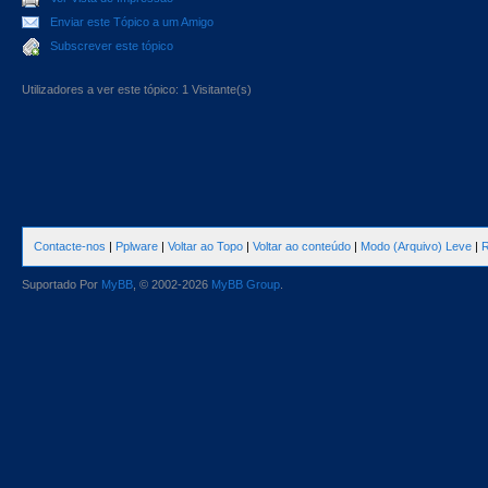
Enviar este Tópico a um Amigo
Subscrever este tópico
Utilizadores a ver este tópico: 1 Visitante(s)
Contacte-nos
|
Pplware
|
Voltar ao Topo
|
Voltar ao conteúdo
|
Modo (Arquivo) Leve
|
R
Suportado Por
MyBB
, © 2002-2026
MyBB Group
.