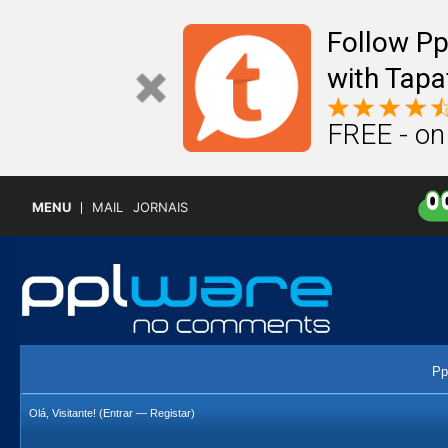
Follow P
with Tapa
FREE - on
MENU
MAIL
JORNAIS
Pp
Olá, Visitante! (
Entrar
—
Registar
)