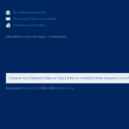
Ver Vista de Impressão
Enviar este Tópico a um Amigo
Subscrever este tópico
Utilizadores a ver este tópico: 1 Visitante(s)
Contacte-nos
|
Pplware
|
Voltar ao Topo
|
Voltar ao conteúdo
|
Modo (Arquivo) Leve
|
R
Suportado Por
MyBB
, © 2002-2026
MyBB Group
.