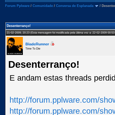
Forum Pplware
/
Comunidade
/
Conversa de Esplanada
/
Desente
Desenterranço!
21-02-2009, 20:23
(Esta mensagem foi modificada pela última vez a: 22-02-2009 00:53
BladeRunner
Time To Die
Desenterranço!
E andam estas threads perdi
http://forum.pplware.com/sho
http://forum.pplware.com/sho