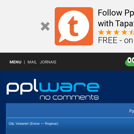
Follow P
with Tapa
FREE - on
MENU
MAIL
JORNAIS
Pp
Olá, Visitante! (
Entrar
—
Registar
)