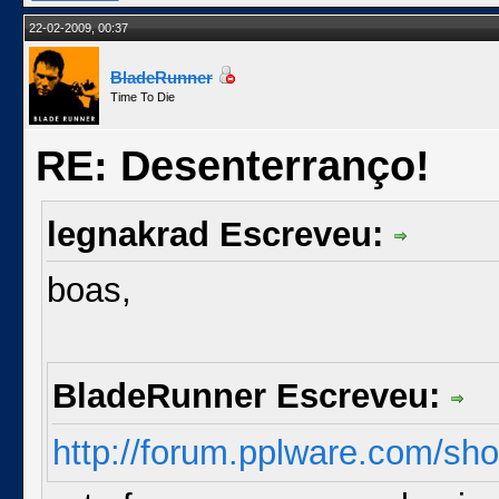
22-02-2009, 00:37
BladeRunner
Time To Die
RE: Desenterranço!
legnakrad Escreveu:
boas,
BladeRunner Escreveu:
http://forum.pplware.com/sh