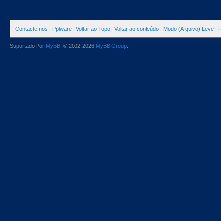
Contacte-nos
|
Pplware
|
Voltar ao Topo
|
Voltar ao conteúdo
|
Modo (Arquivo) Leve
|
R
Suportado Por
MyBB
, © 2002-2026
MyBB Group
.