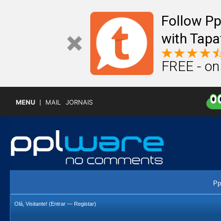
Follow P
with Tapa
FREE - on
MENU
MAIL
JORNAIS
Pp
Olá, Visitante! (
Entrar
—
Registar
)