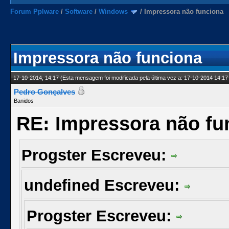
Forum Pplware
/
Software
/
Windows
/
Impressora não funciona
Impressora não funciona
17-10-2014, 14:17
(Esta mensagem foi modificada pela última vez a: 17-10-2014 14:17
Pedro Gonçalves
Banidos
RE: Impressora não fu
Progster Escreveu:
undefined Escreveu:
Progster Escreveu: