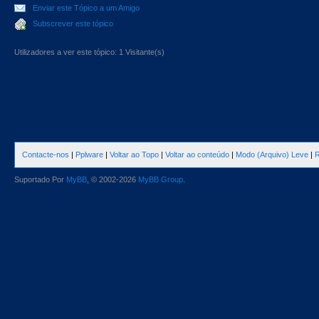
Enviar este Tópico a um Amigo
Subscrever este tópico
Utilizadores a ver este tópico: 1 Visitante(s)
Contacte-nos
|
Pplware
|
Voltar ao Topo
|
Voltar ao conteúdo
|
Modo (Arquivo) Leve
|
R
Suportado Por
MyBB
, © 2002-2026
MyBB Group
.