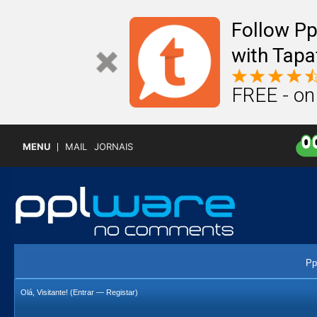
Follow P
with Tapa
FREE - on
MENU
MAIL
JORNAIS
Pp
Olá, Visitante! (
Entrar
—
Registar
)