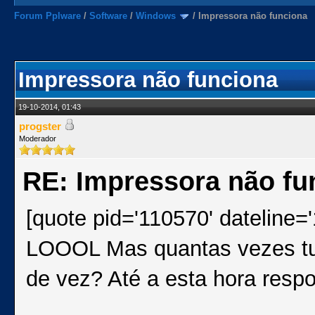
Forum Pplware
/
Software
/
Windows
/
Impressora não funciona
Impressora não funciona
19-10-2014, 01:43
progster
Moderador
RE: Impressora não fu
[quote pid='110570' dateline=
LOOOL Mas quantas vezes tu v
de vez? Até a esta hora resp