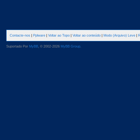
Contacte-nos
|
Pplware
|
Voltar ao Topo
|
Voltar ao conteúdo
|
Modo (Arquivo) Leve
|
R
Suportado Por
MyBB
, © 2002-2026
MyBB Group
.