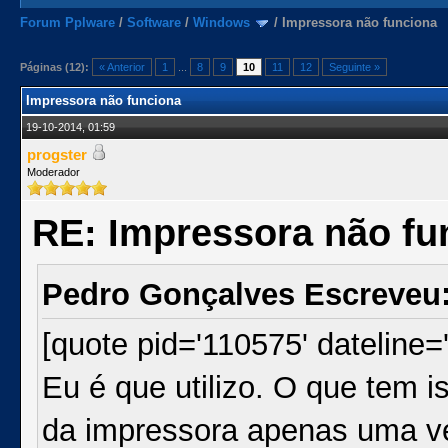
Forum Pplware
/
Software
/
Windows
/
Impressora não funciona
Páginas (12):
« Anterior
1
...
8
9
10
11
12
Seguinte »
Impressora não funciona
19-10-2014, 01:59
progster
Moderador
RE: Impressora não fu
Pedro Gonçalves Escreveu
[quote pid='110575' dateline
Eu é que utilizo. O que tem
da impressora apenas uma v