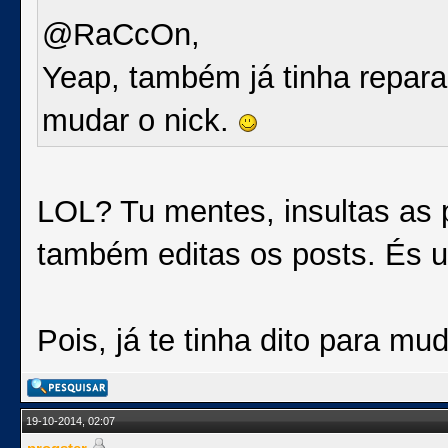
@RaCcOn,
Yeap, também já tinha reparad
mudar o nick.
LOL? Tu mentes, insultas as p
também editas os posts. És um
Pois, já te tinha dito para mu
19-10-2014, 02:07