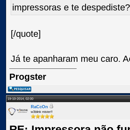
impressoras e te despediste
[/quote]
Já te apanharam meu caro. 
Progster
19-10-2014, 02:00
RaCcOn
w3blink mister!!
RE: Impressora não fu