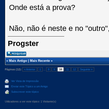
Onde está a prova?
Não, não é neste e no "outro
Progster
«
Mais Antigo
|
Mais Recente
»
Páginas (12):
« Anterior
1
...
8
9
10
11
12
Seguinte »
Ver Vista de Impressão
Enviar este Tópico a um Amigo
Subscrever este tópico
Utilizadores a ver este tópico: 1 Visitante(s)