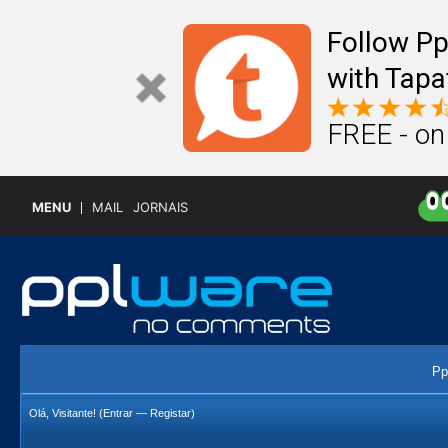
Follow P
with Tapa
FREE - on
MENU
MAIL
JORNAIS
Pp
Olá, Visitante! (
Entrar
—
Registar
)