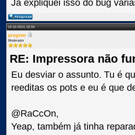
Já expliquei isso do bug vári
19-10-2014, 02:04
progster
Moderador
RE: Impressora não fu
Eu desviar o assunto. Tu é q
reeditas os pots e eu é que d
@RaCcOn,
Yeap, também já tinha reparad