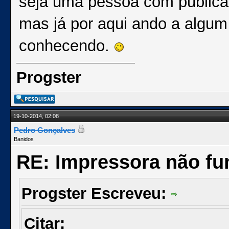
seja uma pessoa com publica
mas já por aqui ando a algu
conhecendo.
Progster
19-10-2014, 02:08
Pedro Gonçalves
Banidos
RE: Impressora não fu
Progster Escreveu:
Citar: