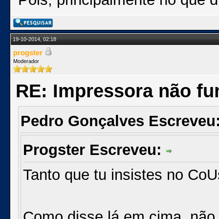
19-10-2014, 02:18
progster
Moderador
RE: Impressora não fu
Pedro Gonçalves Escreveu
Progster Escreveu:
Tanto que tu insistes no CoUs
Como disse lá em cima, não