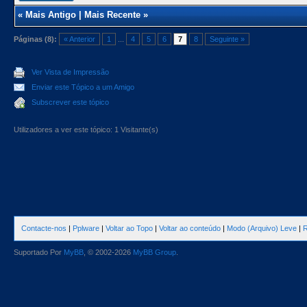
«
Mais Antigo
|
Mais Recente
»
Páginas (8):
« Anterior
1
...
4
5
6
7
8
Seguinte »
Ver Vista de Impressão
Enviar este Tópico a um Amigo
Subscrever este tópico
Utilizadores a ver este tópico: 1 Visitante(s)
Contacte-nos
|
Pplware
|
Voltar ao Topo
|
Voltar ao conteúdo
|
Modo (Arquivo) Leve
|
R
Suportado Por
MyBB
, © 2002-2026
MyBB Group
.