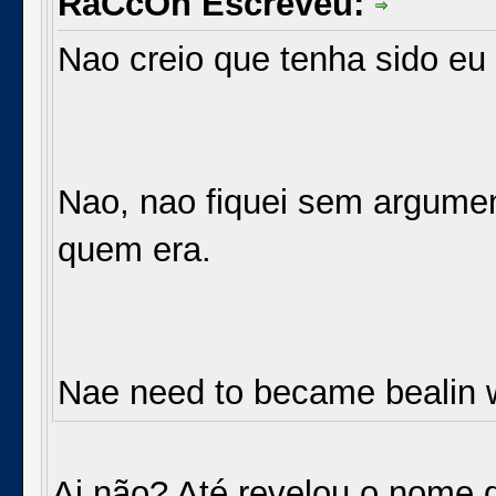
RaCcOn Escreveu:
Nao creio que tenha sido e
Nao, nao fiquei sem argumen
quem era.
Nae need to became bealin 
Ai não? Até revelou o nome 