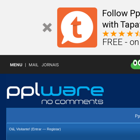
Follow P
with Tapa
FREE - on
MENU
MAIL
JORNAIS
Pp
Olá, Visitante! (
Entrar
—
Registar
)