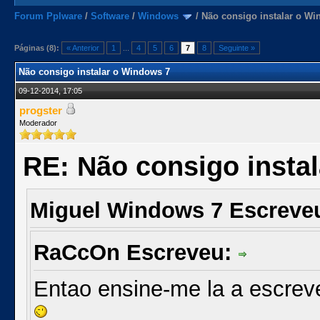
Forum Pplware
/
Software
/
Windows
/
Não consigo instalar o Wi
Páginas (8):
« Anterior
1
...
4
5
6
7
8
Seguinte »
Não consigo instalar o Windows 7
09-12-2014, 17:05
progster
Moderador
RE: Não consigo insta
Miguel Windows 7 Escreve
RaCcOn Escreveu:
Entao ensine-me la a escrev