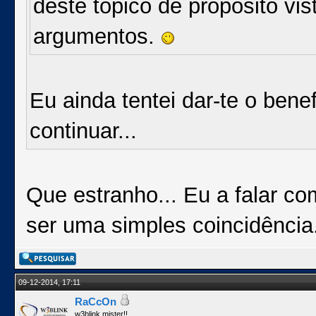
deste tópico de propósito vis
argumentos.
Eu ainda tentei dar-te o bene
continuar...
Que estranho... Eu a falar c
ser uma simples coincidência
09-12-2014, 17:11
RaCcOn
w3blink mister!!