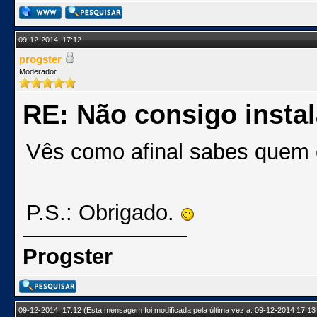
09-12-2014, 17:12
progster
Moderador
RE: Não consigo insta
Vês como afinal sabes quem e
P.S.: Obrigado.
Progster
09-12-2014, 17:12
(Esta mensagem foi modificada pela última vez a: 09-12-2014 17:13