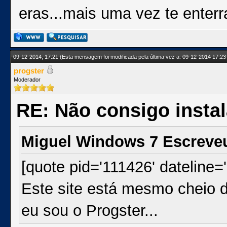
eras...mais uma vez te enterr
09-12-2014, 17:21
(Esta mensagem foi modificada pela última vez a: 09-12-2014 17:23
progster
Moderador
RE: Não consigo insta
Miguel Windows 7 Escreve
[quote pid='111426' dateline
Este site está mesmo cheio 
eu sou o Progster...