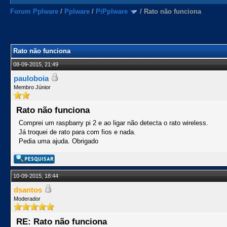
Forum Pplware
/
Pplware
/
PiPplware
/
Rato não funciona
Rato não funciona
08-09-2015, 21:49
pauloboia
Membro Júnior
Rato não funciona
Comprei um raspbarry pi 2 e ao ligar não detecta o rato wireless.
Já troquei de rato para com fios e nada.
Pedia uma ajuda. Obrigado
10-09-2015, 18:44
dsantos
Moderador
RE: Rato não funciona