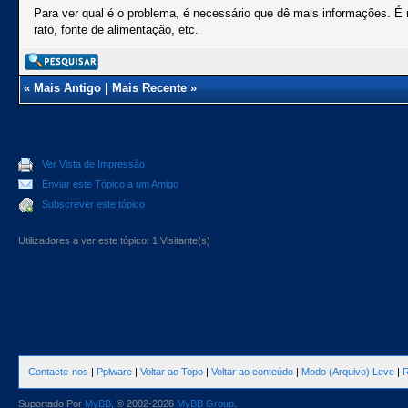
Para ver qual é o problema, é necessário que dê mais informações. 
rato, fonte de alimentação, etc.
«
Mais Antigo
|
Mais Recente
»
Ver Vista de Impressão
Enviar este Tópico a um Amigo
Subscrever este tópico
Utilizadores a ver este tópico: 1 Visitante(s)
Contacte-nos
|
Pplware
|
Voltar ao Topo
|
Voltar ao conteúdo
|
Modo (Arquivo) Leve
|
R
Suportado Por
MyBB
, © 2002-2026
MyBB Group
.