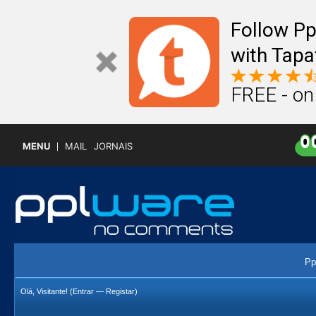
Follow P
with Tapa
FREE - on
MENU
MAIL
JORNAIS
Pp
Olá, Visitante! (
Entrar
—
Registar
)