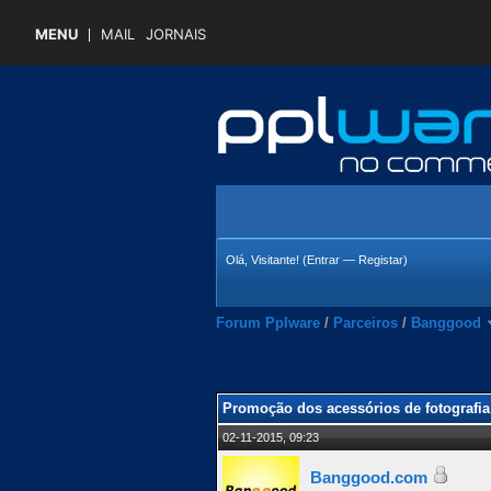
MENU
MAIL
JORNAIS
Olá, Visitante! (
Entrar
—
Registar
)
Forum Pplware
/
Parceiros
/
Banggood
 Média
Promoção dos acessórios de fotografia
02-11-2015, 09:23
Banggood.com