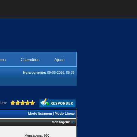
ros
Calendário
Ajuda
Hora corrente:
09-08-2026, 08:38
ico:
Modo listagem
|
Modo Linear
Mensagem:
#1
Mensagens: 950