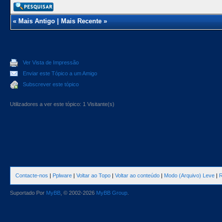
«
Mais Antigo
|
Mais Recente
»
Ver Vista de Impressão
Enviar este Tópico a um Amigo
Subscrever este tópico
Utilizadores a ver este tópico: 1 Visitante(s)
Contacte-nos
|
Pplware
|
Voltar ao Topo
|
Voltar ao conteúdo
|
Modo (Arquivo) Leve
|
R
Suportado Por
MyBB
, © 2002-2026
MyBB Group
.