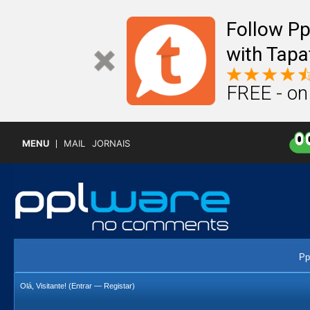
Follow P
with Tapa
FREE - on
MENU
MAIL
JORNAIS
Pp
Olá, Visitante! (
Entrar
—
Registar
)