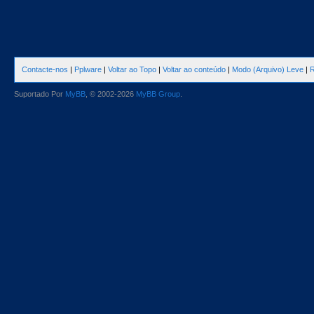
Contacte-nos
|
Pplware
|
Voltar ao Topo
|
Voltar ao conteúdo
|
Modo (Arquivo) Leve
|
R
Suportado Por
MyBB
, © 2002-2026
MyBB Group
.