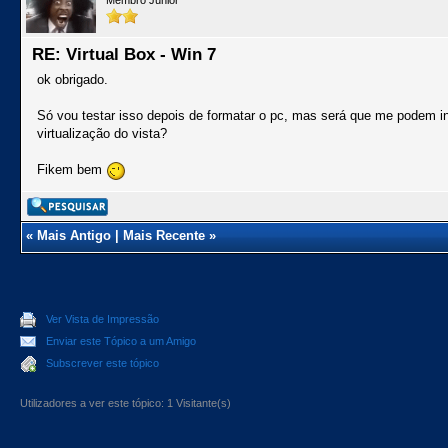
Membro Júnior
RE: Virtual Box - Win 7
ok obrigado.
Só vou testar isso depois de formatar o pc, mas será que me podem in
virtualização do vista?
Fikem bem
«
Mais Antigo
|
Mais Recente
»
Ver Vista de Impressão
Enviar este Tópico a um Amigo
Subscrever este tópico
Utilizadores a ver este tópico: 1 Visitante(s)