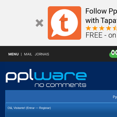
Follow P
with Tapa
FREE - on
MENU
MAIL
JORNAIS
Pp
Olá, Visitante! (
Entrar
—
Registar
)