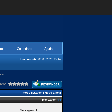
ros
Calendário
Ajuda
Hora corrente:
06-08-2026, 15:44
ga --
ico:
Modo listagem
|
Modo Linear
Mensagem:
#1
Mensagens: 2