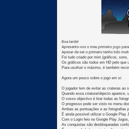
Boa tarde!
Apresento-vos o meu primeiro jogo para
Apesar de ser o primeiro tenho tido mu
Foi tudo criado por mim (gráficos, sons,
Os gráficos são todos em HD pelo que
Para usufruir o máximo, é também reco
Agora um pouco sobre o jogo em si:
O jogador tem de evitar as crateras ao s
Quando essa criatura/objecto aparece, um
O vosso objectivo é tirar todas as fotogr
O progresso pode ser visto no menu dos
Ambas as pontuações e as fotografias p
É ainda possivel utilizar o Google Play
Com o Login feio no Google Play Jogos,
As conquistas são desbloqueadas confor