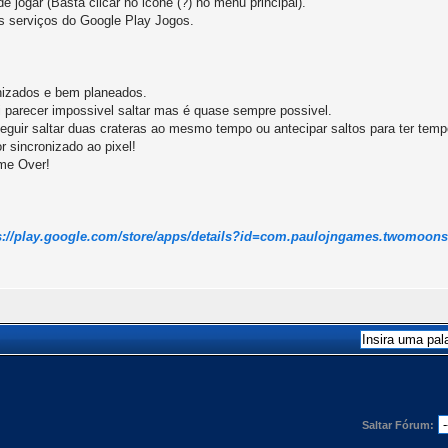
 jogar (Basta clicar no icone (?) no menu principal).
os serviços do Google Play Jogos.
nizados e bem planeados.
 parecer impossivel saltar mas é quase sempre possivel.
eguir saltar duas crateras ao mesmo tempo ou antecipar saltos para ter tempo
r sincronizado ao pixel!
me Over!
s://play.google.com/store/apps/details?id=com.paulojngames.twomoon
Saltar Fórum: