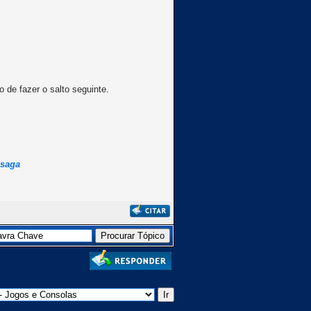
 de fazer o salto seguinte.
ssaga