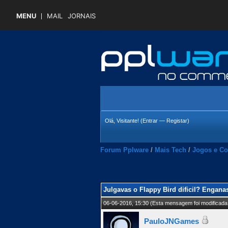
MENU
MAIL
JORNAIS
Olá, Visitante! (
Entrar
—
Registar
)
Forum Pplware
/
Mais Tech
/
Jogos e Co
 Média
Julgavas o Flappy Bird dificil? Enganas
06-06-2016, 15:30
(Esta mensagem foi modificada 
PauloJNGames