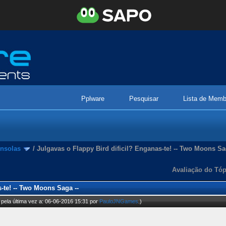
Pplware
Pesquisar
Lista de Memb
nsolas
/
Julgavas o Flappy Bird dificil? Enganas-te! -- Two Moons Sa
Avaliação do Tóp
-te! -- Two Moons Saga --
pela última vez a: 06-06-2016 15:31 por
PauloJNGames
.)