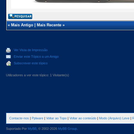
«
Mais Antigo
|
Mais Recente
»
Ver Vista de Impressão
Enviar este Tópico a um Amigo
Subscrever este tópico
Utilizadores a ver este tópico: 1 Visitante(s)
Contacte-nos
|
Pplware
|
Voltar ao Topo
|
Voltar ao conteúdo
|
Modo (Arquivo) Leve
|
R
Suportado Por
MyBB
, © 2002-2026
MyBB Group
.