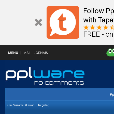
Follow P
with Tapa
FREE - on
MENU
MAIL
JORNAIS
Pp
Olá, Visitante! (
Entrar
—
Registar
)