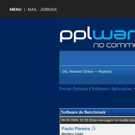
MENU
MAIL
JORNAIS
Olá, Visitante! (
Entrar
—
Registar
)
Forum Pplware
/
Software
/
Aplicações
 Média
Software de Benchmark
09-05-2009, 01:28
(Esta mensagem foi modificada 
Paulo Pereira
Membro Júnior