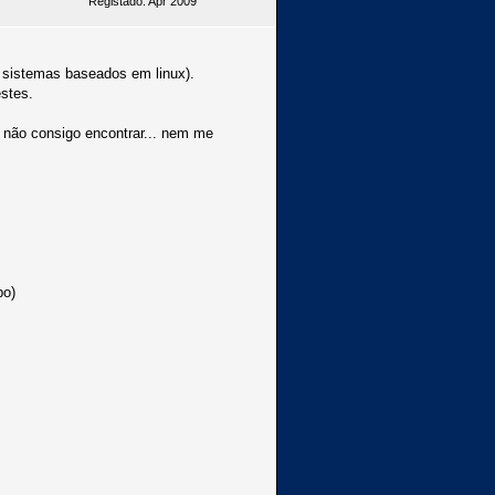
Registado: Apr 2009
sistemas baseados em linux).
stes.
a não consigo encontrar... nem me
po)