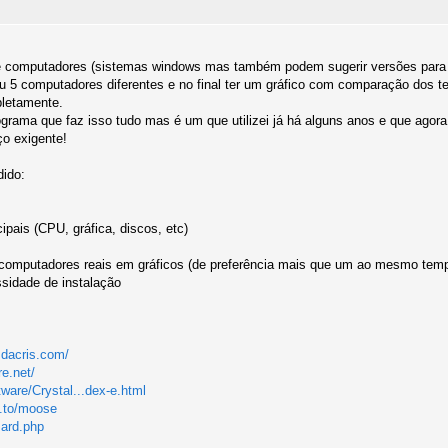
e computadores (sistemas windows mas também podem sugerir versões para 
 5 computadores diferentes e no final ter um gráfico com comparação dos te
pletamente.
grama que faz isso tudo mas é um que utilizei já há alguns anos e que agor
ço exigente!
dido:
ipais (CPU, gráfica, discos, etc)
e computadores reais em gráficos (de preferência mais que um ao mesmo tem
sidade de instalação
.dacris.com/
re.net/
tware/Crystal...dex-e.html
e.to/moose
zard.php