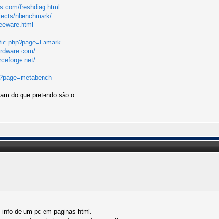
es.com/freshdiag.html
rojects/nbenchmark/
reeware.html
tatic.php?page=Lamark
ardware.com/
urceforge.net/
hp?page=metabench
am do que pretendo são o
info de um pc em paginas html.