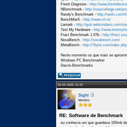
Fresh Diagnose -
http://www.freshdevic
NBenchmark -
http://sourceforge.net/p
Randy's Benchmark -
http://ranfo.com/f
BenchMarX -
http://www.vrl.ro/
Lamark -
http://guti.webcindario.com/s
Test My Hardware -
http://www.testmyh
Fract Benchmark 1.07b -
http://fract.so
NovaBench -
http://novabench.com/
MetaBench -
http://7byte.com/index.p
Neste momento os que mais se aproxim
Windows PC Benchmarker
Dacris-Benchmarks
09-05-2009, 01:43
Sight
Membro
RE: Software de Benchmark
eu conhecia um que guardava 100mb de 