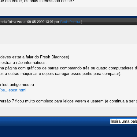
e era verde, estarias interessado nesse?
pela última vez a: 09-05-2009 13:01 por
Paulo Pereira
.)
deves estar a falar do Fresh Diagnose)
strar a não informáticos.
a página com gráficos de barras comparando três ou quatro computadores di
res a outras máquinas e depois carregar esses perfis para comparar).
Test antigo mostra
pe...etest.html
l versão 7 ficou muito complexo para leigos verem e usarem (e continua a ser 