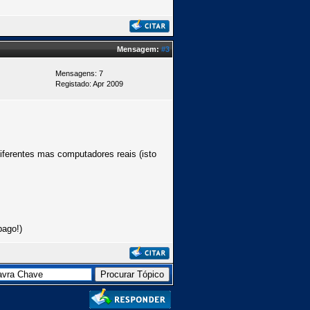
Mensagem:
#3
Mensagens: 7
Registado: Apr 2009
ferentes mas computadores reais (isto
pago!)