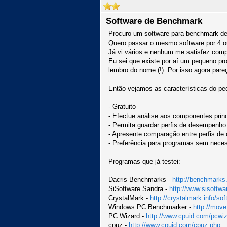
Software de Benchmark
Procuro um software para benchmark d
Quero passar o mesmo software por 4 ou
Já vi vários e nenhum me satisfez com
Eu sei que existe por aí um pequeno pro
lembro do nome (!). Por isso agora pare
Então vejamos as características do pe
- Gratuito
- Efectue análise aos componentes princ
- Permita guardar perfis de desempenho
- Apresente comparação entre perfis d
- Preferência para programas sem neces
Programas que já testei:
Dacris-Benchmarks -
http://benchmarks
SiSoftware Sandra -
http://www.sisoftwa
CrystalMark -
http://crystalmark.info/sof
Windows PC Benchmarker -
http://mov
PC Wizard -
http://www.cpuid.com/pcwi
cpuz -
http://www.cpuid.com/cpuz.php