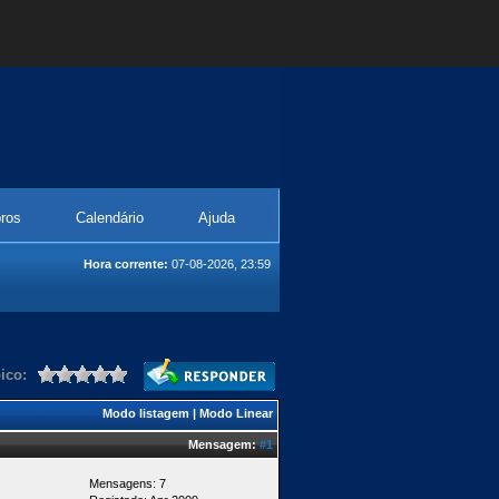
ros
Calendário
Ajuda
Hora corrente:
07-08-2026, 23:59
ico:
Modo listagem
|
Modo Linear
Mensagem:
#1
Mensagens: 7