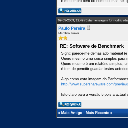
n me lembro bem do nome lol mas sei qu
09-05-2009, 12:49
(Esta mensagem foi modificada 
Paulo Pereira
Membro Júnior
RE: Software de Benchmark
Sight: parece-me demasiado material (e 
Quero mesmo uma coisa simples para mo
Quero mesmo é um relatório simples, um
é tem de permitir guardar testes anterio
Algo como esta imagem do Performance
http://www.supershareware.com/preview/
Isto claro para a versão 5 pois a actua
«
Mais Antigo
|
Mais Recente
»