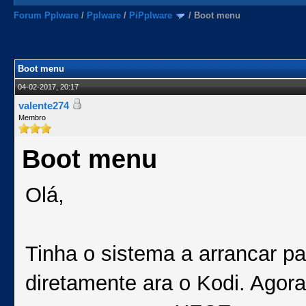
Forum Pplware
/
Pplware
/
PiPplware
/
Boot menu
Boot menu
04-02-2017, 20:17
valente274
Membro
Boot menu
Olá,
Tinha o sistema a arrancar p
diretamente ara o Kodi. Agora