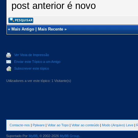
post anterior é novo
«
Mais Antigo
|
Mais Recente
»
Ver Vista de Impressão
Enviar este Tópico a um Amigo
Subscrever este tópico
Utilizadores a ver este tópico: 1 Visitante(s)
Contacte-nos
|
Pplware
|
Voltar ao Topo
|
Voltar ao conteúdo
|
Modo (Arquivo) Leve
|
R
Suportado Por
MyBB
, © 2002-2026
MyBB Group
.