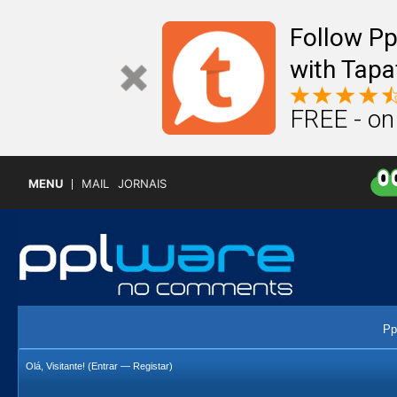
Follow P
with Tapa
FREE - on
MENU
MAIL
JORNAIS
Pp
Olá, Visitante! (
Entrar
—
Registar
)