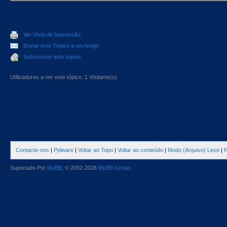
Ver Vista de Impressão
Enviar este Tópico a um Amigo
Subscrever este tópico
Utilizadores a ver este tópico: 1 Visitante(s)
Contacte-nos
|
Pplware
|
Voltar ao Topo
|
Voltar ao conteúdo
|
Modo (Arquivo) Leve
|
R
Suportado Por
MyBB
, © 2002-2026
MyBB Group
.