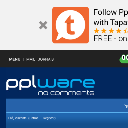
Follow P
with Tapa
FREE - on
MENU
MAIL
JORNAIS
Pp
Olá, Visitante! (
Entrar
—
Registar
)