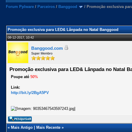
Forum Pplware
/
Parceiros
/
Banggood
/
Promoção exclusiva par
Promoção exclusiva para LED& Lânpada no Natal Banggood
08-12-2017, 10:42
Banggood.com
Super Membro
Promoção exclusiva para LED& Lânpada no Natal 
Poupe até
50%
Link:
http://bit.ly/2BgA5PV
«
Mais Antigo
|
Mais Recente
»