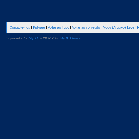
Contacte-nos
|
Pplware
|
Voltar ao Topo
|
Voltar ao conteúdo
|
Modo (Arquivo) Leve
|
R
Suportado Por
MyBB
, © 2002-2026
MyBB Group
.