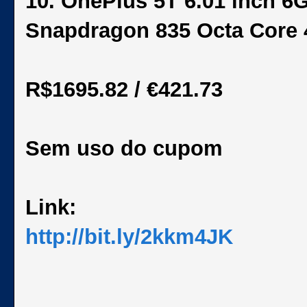
10. OnePlus 5T 6.01 inch
Snapdragon 835 Octa Core
R$1695.82 / €421.73
Sem uso do cupom
Link:
http://bit.ly/2kkm4JK