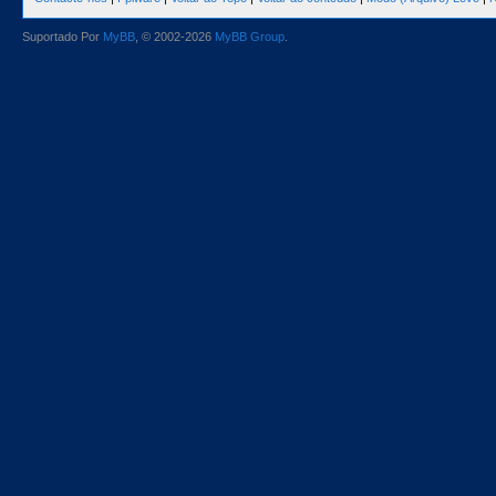
Suportado Por
MyBB
, © 2002-2026
MyBB Group
.