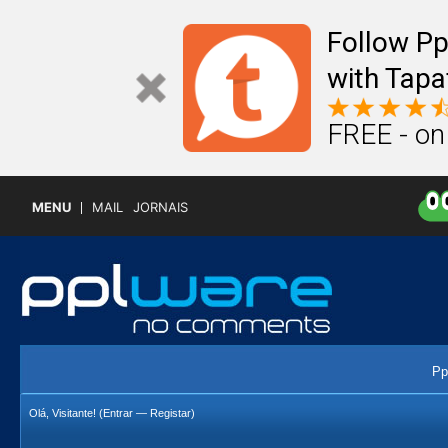
Follow P
with Tapa
FREE - on
MENU
MAIL
JORNAIS
Pp
Olá, Visitante! (
Entrar
—
Registar
)