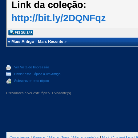
Link da coleção:
http://bit.ly/2DQNFqz
«
Mais Antigo
|
Mais Recente
»
Ver Vista de Impressão
Enviar este Tópico a um Amigo
Subscrever este tópico
Utilizadores a ver este tópico: 1 Visitante(s)
Contacte-nos
|
Pplware
|
Voltar ao Topo
|
Voltar ao conteúdo
|
Modo (Arquivo) Leve
|
R