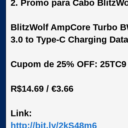
2. Promo para Cabo BlitzWo
BlitzWolf
AmpCore Turbo BW
3.0 to Type-C Charging Data
Cupom de 25% OFF: 25TC9
R$14.69 / €3.66
Link:
http://bit.ly/2kS48m6