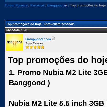
Forum Pplware
/
Parceiros
/
Banggood
/
Top promoções do hoje.
Top promoções do hoje. Aproveitem pessoal!
02-02-2018, 11:04
Banggood.com
Super Membro
Top promoções do hoje
1. Promo Nubia M2 Lite 3G
Banggood )
Nubia M2 Lite 5.5 inch 3