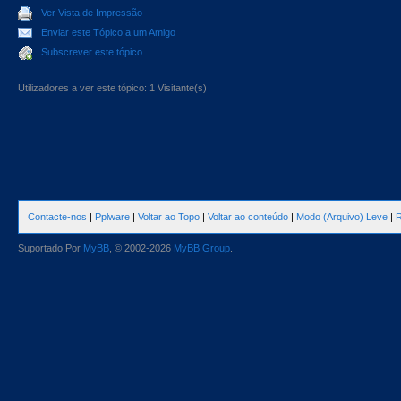
Ver Vista de Impressão
Enviar este Tópico a um Amigo
Subscrever este tópico
Utilizadores a ver este tópico: 1 Visitante(s)
Contacte-nos
|
Pplware
|
Voltar ao Topo
|
Voltar ao conteúdo
|
Modo (Arquivo) Leve
|
R
Suportado Por
MyBB
, © 2002-2026
MyBB Group
.