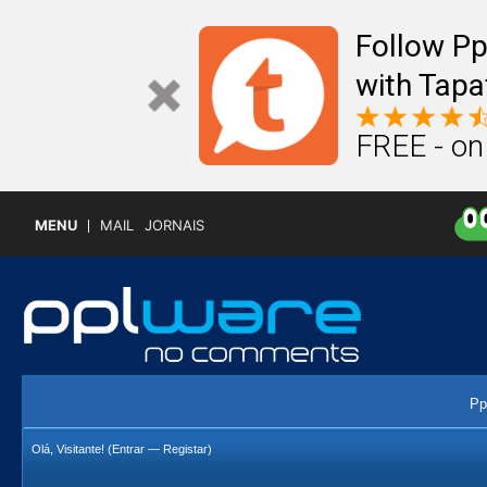
Follow P
with Tapa
FREE - on
MENU
MAIL
JORNAIS
Pp
Olá, Visitante! (
Entrar
—
Registar
)