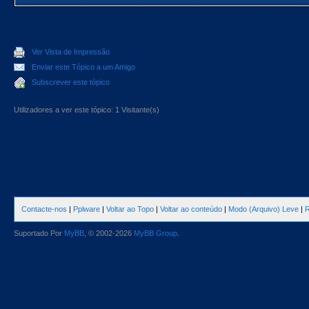
Ver Vista de Impressão
Enviar este Tópico a um Amigo
Subscrever este tópico
Utilizadores a ver este tópico: 1 Visitante(s)
Contacte-nos
|
Pplware
|
Voltar ao Topo
|
Voltar ao conteúdo
|
Modo (Arquivo) Leve
|
R
Suportado Por
MyBB
, © 2002-2026
MyBB Group
.