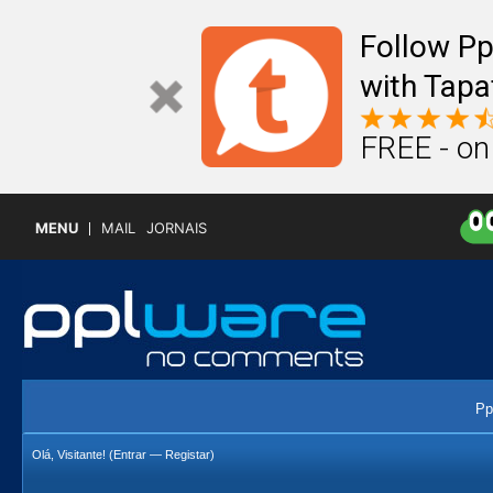
Follow P
with Tapa
FREE - on
MENU
MAIL
JORNAIS
Pp
Olá, Visitante! (
Entrar
—
Registar
)