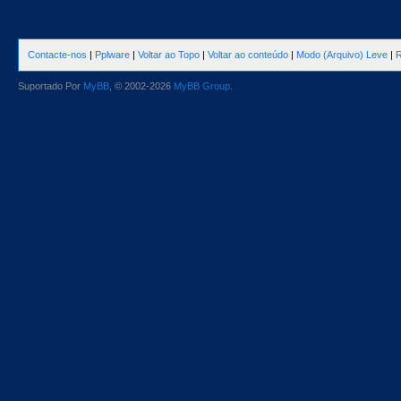
Contacte-nos
|
Pplware
|
Voltar ao Topo
|
Voltar ao conteúdo
|
Modo (Arquivo) Leve
|
R
Suportado Por
MyBB
, © 2002-2026
MyBB Group
.