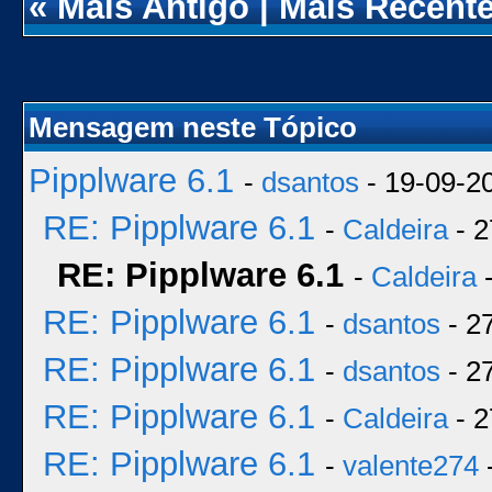
«
Mais Antigo
|
Mais Recent
Mensagem neste Tópico
Pipplware 6.1
-
dsantos
- 19-09-2
RE: Pipplware 6.1
-
Caldeira
- 2
RE: Pipplware 6.1
-
Caldeira
-
RE: Pipplware 6.1
-
dsantos
- 2
RE: Pipplware 6.1
-
dsantos
- 2
RE: Pipplware 6.1
-
Caldeira
- 2
RE: Pipplware 6.1
-
valente274
-