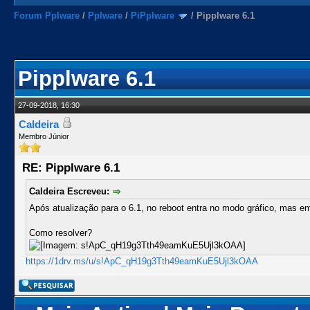
Forum Pplware
/
Pplware
/
PiPplware
/
Pipplware 6.1
Pipplware 6.1
27-09-2018, 16:30
Caldeira
Membro Júnior
RE: Pipplware 6.1
Caldeira Escreveu:
Após atualização para o 6.1, no reboot entra no modo gráfico, mas e
Como resolver?
https://1drv.ms/u/s!ApC_qH19g3Tth49eamKuE5Ujl3kOAA