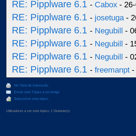
RE: Pipplware 6.1
-
Cabox
- 26-
RE: Pipplware 6.1
-
josetuga
- 2
RE: Pipplware 6.1
-
Negubill
- 0
RE: Pipplware 6.1
-
Negubill
- 1
RE: Pipplware 6.1
-
Negubill
- 0
RE: Pipplware 6.1
-
freemanpt
-
Ver Vista de Impressão
Enviar este Tópico a um Amigo
Subscrever este tópico
Utilizadores a ver este tópico: 1 Visitante(s)