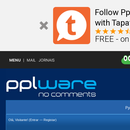
Follow P
with Tapa
FREE - on
MENU
MAIL
JORNAIS
Pp
Olá, Visitante! (
Entrar
—
Registar
)