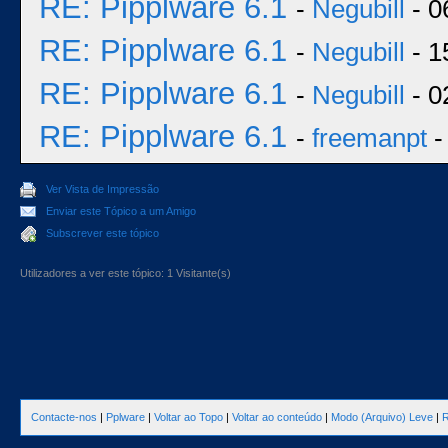
RE: Pipplware 6.1
-
Negubill
- 0
RE: Pipplware 6.1
-
Negubill
- 1
RE: Pipplware 6.1
-
Negubill
- 0
RE: Pipplware 6.1
-
freemanpt
-
Ver Vista de Impressão
Enviar este Tópico a um Amigo
Subscrever este tópico
Utilizadores a ver este tópico: 1 Visitante(s)
Contacte-nos
|
Pplware
|
Voltar ao Topo
|
Voltar ao conteúdo
|
Modo (Arquivo) Leve
|
R