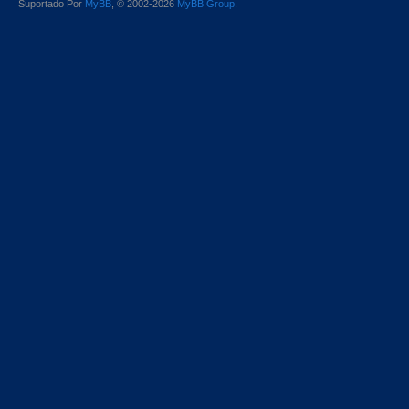
Suportado Por
MyBB
, © 2002-2026
MyBB Group
.