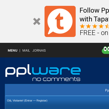
Follow P
with Tapa
FREE - on
MENU
MAIL
JORNAIS
Pp
Olá, Visitante! (
Entrar
—
Registar
)