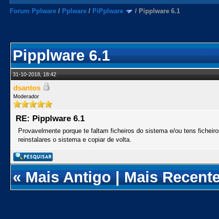
Forum Pplware
/
Pplware
/
PiPplware
/
Pipplware 6.1
Pipplware 6.1
31-10-2018, 18:42
dsantos
Moderador
RE: Pipplware 6.1
Provavelmente porque te faltam ficheiros do sistema e/ou tens ficheir
reinstalares o sistema e copiar de volta.
«
Mais Antigo
|
Mais Recent