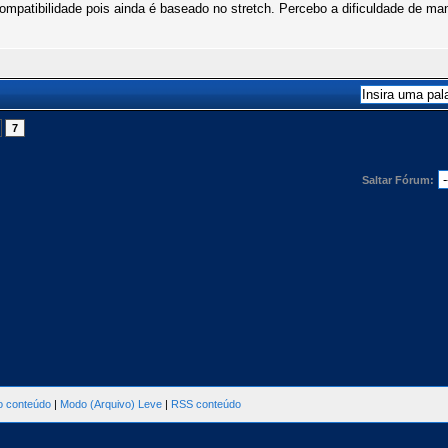
ompatibilidade pois ainda é baseado no stretch. Percebo a dificuldade de man
7
Saltar Fórum:
ao conteúdo
|
Modo (Arquivo) Leve
|
RSS conteúdo