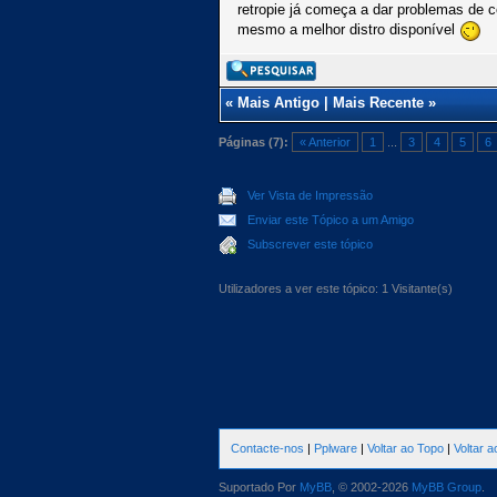
retropie já começa a dar problemas de c
mesmo a melhor distro disponível
«
Mais Antigo
|
Mais Recente
»
Páginas (7):
« Anterior
1
...
3
4
5
6
Ver Vista de Impressão
Enviar este Tópico a um Amigo
Subscrever este tópico
Utilizadores a ver este tópico: 1 Visitante(s)
Contacte-nos
|
Pplware
|
Voltar ao Topo
|
Voltar 
Suportado Por
MyBB
, © 2002-2026
MyBB Group
.