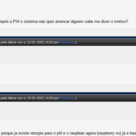
prei a PI4 o sistema nao quer arrancar alguem sabe me dizer o motivo?
pela última vez a: 13-01-2021 14:02 por
freemanpt
.)
pela última vez a: 13-01-2021 14:03 por
freemanpt
.)
 porque ja existe retropie para o pi4 e o raspbian agora (raspberry os) já é ba