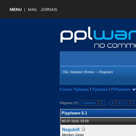
MENU
MAIL
JORNAIS
Olá, Visitante! (
Entrar
—
Registar
)
Forum Pplware
/
Pplware
/
PiPplware
Páginas (7):
« Anterior
1
...
3
4
5
6
 Média
Pipplware 6.1
06-07-2019, 03:59
Negubill
Membro Júnior