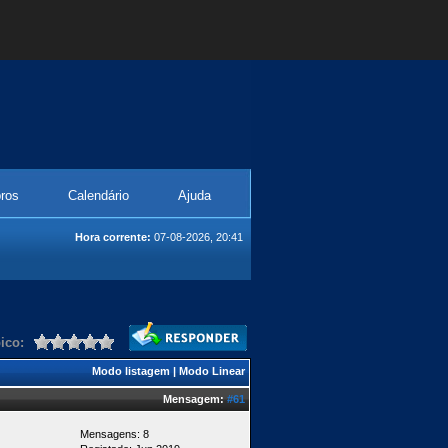
ros
Calendário
Ajuda
Hora corrente:
07-08-2026, 20:41
ico:
Modo listagem
|
Modo Linear
Mensagem:
#61
Mensagens: 8