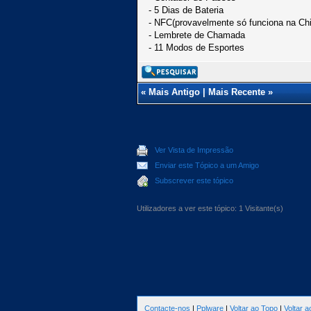
- 5 Dias de Bateria
- NFC(provavelmente só funciona na Ch
- Lembrete de Chamada
- 11 Modos de Esportes
«
Mais Antigo
|
Mais Recente
»
Ver Vista de Impressão
Enviar este Tópico a um Amigo
Subscrever este tópico
Utilizadores a ver este tópico: 1 Visitante(s)
Contacte-nos
|
Pplware
|
Voltar ao Topo
|
Voltar 