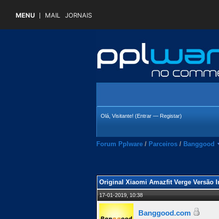
MENU
MAIL
JORNAIS
Olá, Visitante! (
Entrar
—
Registar
)
Forum Pplware
/
Parceiros
/
Banggood
 Média
Original Xiaomi Amazfit Verge Versão I
17-01-2019, 10:38
Banggood.com