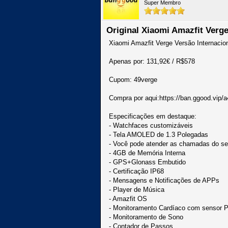
Super Membro
Original Xiaomi Amazfit Verge
Xiaomi Amazfit Verge Versão Internacio
Apenas por: 131,92€ / R$578
Cupom: 49verge
Compra por aqui:https://ban.ggood.vip/
Especificações em destaque:
- Watchfaces customizáveis
- Tela AMOLED de 1.3 Polegadas
- Você pode atender as chamadas do seu
- 4GB de Memória Interna
- GPS+Glonass Embutido
- Certificação IP68
- Mensagens e Notificações de APPs
- Player de Música
- Amazfit OS
- Monitoramento Cardíaco com sensor
- Monitoramento de Sono
- Contador de Passos