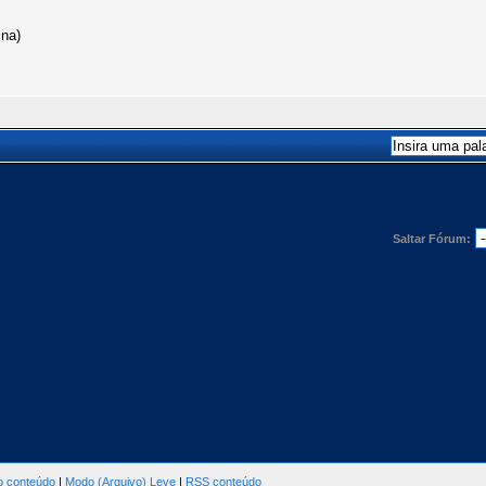
ina)
Saltar Fórum:
ao conteúdo
|
Modo (Arquivo) Leve
|
RSS conteúdo