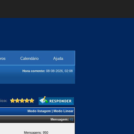
ros
Calendário
Ajuda
Hora corrente:
08-08-2026, 02:08
ico:
Modo listagem
|
Modo Linear
Mensagem:
#1
Mensagens: 950