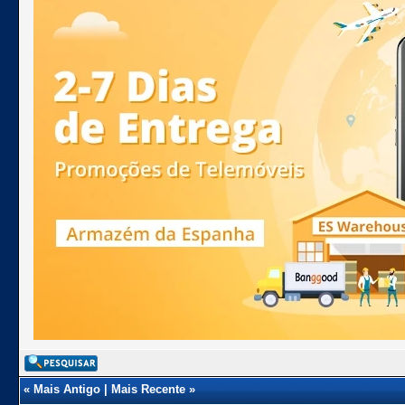
«
Mais Antigo
|
Mais Recente
»