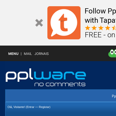
Follow P
with Tapa
FREE - on
MENU
MAIL
JORNAIS
Pp
Olá, Visitante! (
Entrar
—
Registar
)