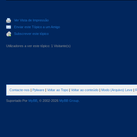
Ver Vista de Impressão
Enviar este Tópico a um Amigo
Subscrever este tópico
Utilizadores a ver este tópico: 1 Visitante(s)
Contacte-nos
|
Pplware
|
Voltar ao Topo
|
Voltar ao conteúdo
|
Modo (Arquivo) Leve
|
R
Suportado Por
MyBB
, © 2002-2026
MyBB Group
.