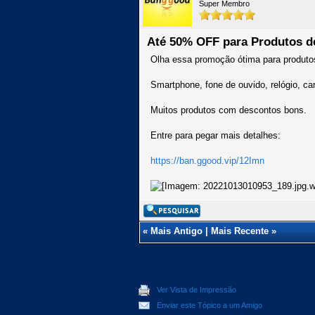
Super Membro
Até 50% OFF para Produtos d
Olha essa promoção ótima para produtos
Smartphone, fone de ouvido, relógio, ca
Muitos produtos com descontos bons.
Entre para pegar mais detalhes:
https://ban.ggood.vip/12Imn
«
Mais Antigo
|
Mais Recente
»
Ver Vista de Impressão
Enviar este Tópico a um Amigo