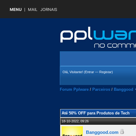
MENU
MAIL
JORNAIS
Olá, Visitante! (
Entrar
—
Registar
)
Forum Pplware
/
Parceiros
/
Banggood
 Média
Até 50% OFF para Produtos de Tech
18-10-2022, 09:26
Banggood.com