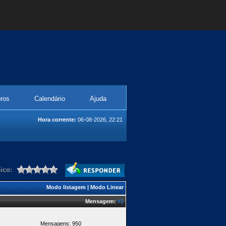
ros
Calendário
Ajuda
Hora corrente:
06-08-2026, 22:21
ico:
Modo listagem
|
Modo Linear
Mensagem:
#1
Mensagens: 950