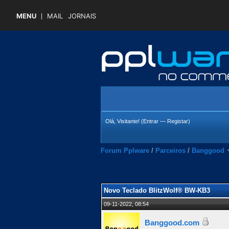
MENU
MAIL
JORNAIS
Olá, Visitante! (
Entrar
—
Registar
)
Forum Pplware
/
Parceiros
/
Banggood
 Média
Novo Teclado BlitzWolf® BW-KB3
09-11-2022, 08:54
Banggood.com