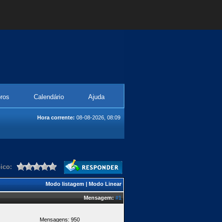
ros
Calendário
Ajuda
Hora corrente:
08-08-2026, 08:09
ico:
Modo listagem
|
Modo Linear
Mensagem:
#1
Mensagens: 950