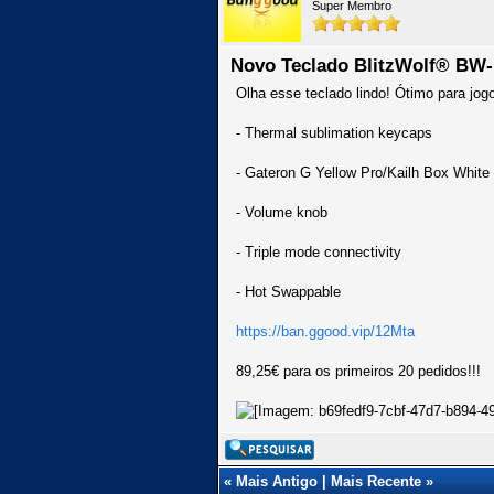
Super Membro
Novo Teclado BlitzWolf® BW
Olha esse teclado lindo! Ótimo para jogo
- Thermal sublimation keycaps
- Gateron G Yellow Pro/Kailh Box White
- Volume knob
- Triple mode connectivity
- Hot Swappable
https://ban.ggood.vip/12Mta
89,25€ para os primeiros 20 pedidos!!!
«
Mais Antigo
|
Mais Recente
»