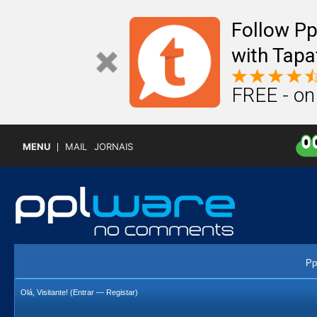
Follow P
with Tapa
FREE - on
MENU
MAIL
JORNAIS
Pp
Olá, Visitante! (
Entrar
—
Registar
)