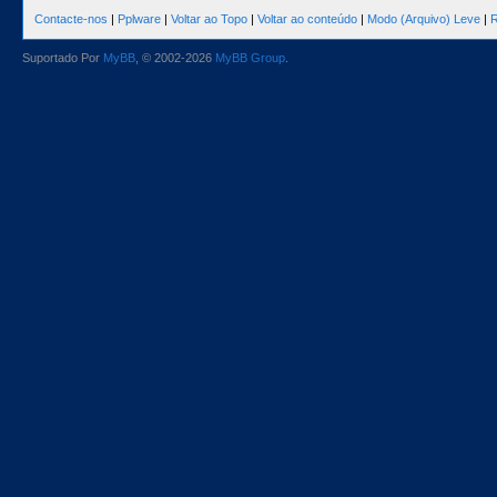
Contacte-nos
|
Pplware
|
Voltar ao Topo
|
Voltar ao conteúdo
|
Modo (Arquivo) Leve
|
R
Suportado Por
MyBB
, © 2002-2026
MyBB Group
.