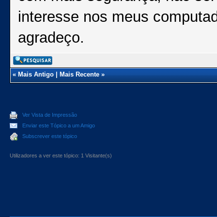
interesse nos meus computad
agradeço.
«
Mais Antigo
|
Mais Recente
»
Ver Vista de Impressão
Enviar este Tópico a um Amigo
Subscrever este tópico
Utilizadores a ver este tópico: 1 Visitante(s)