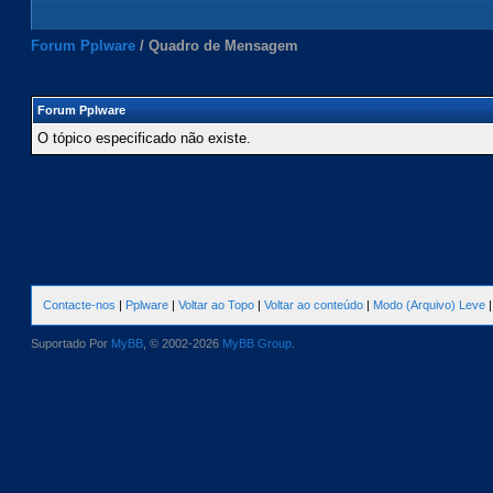
Forum Pplware
/
Quadro de Mensagem
Forum Pplware
O tópico especificado não existe.
Contacte-nos
|
Pplware
|
Voltar ao Topo
|
Voltar ao conteúdo
|
Modo (Arquivo) Leve
Suportado Por
MyBB
, © 2002-2026
MyBB Group
.