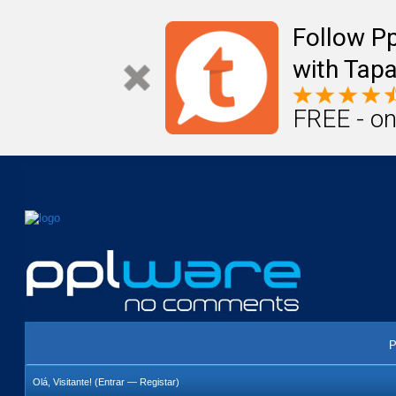
Mail
Úteis
Notícias
Vida
Compr
Follow P
with Tapa
FREE - on
P
Olá, Visitante! (
Entrar
—
Registar
)