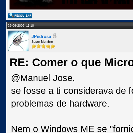
29-06-2009, 11:10
JPedrosa
Super Membro
RE: Comer o que Micro
@Manuel Jose,
se fosse a ti considerava de f
problemas de hardware.
Nem o Windows ME se "forni