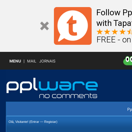
Follow P
with Tapa
FREE - on
MENU
MAIL
JORNAIS
Pp
Olá, Visitante! (
Entrar
—
Registar
)