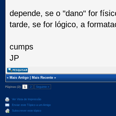
depende, se o "dano" for físi
tarde, se for lógico, a format
cumps
JP
«
Mais Antigo
|
Mais Recente
»
Páginas (2):
1
2
Seguinte »
Ver Vista de Impressão
Enviar este Tópico a um Amigo
Subscrever este tópico