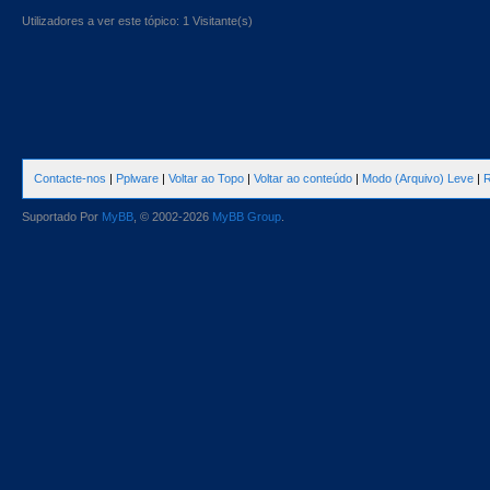
Utilizadores a ver este tópico: 1 Visitante(s)
Contacte-nos
|
Pplware
|
Voltar ao Topo
|
Voltar ao conteúdo
|
Modo (Arquivo) Leve
|
R
Suportado Por
MyBB
, © 2002-2026
MyBB Group
.