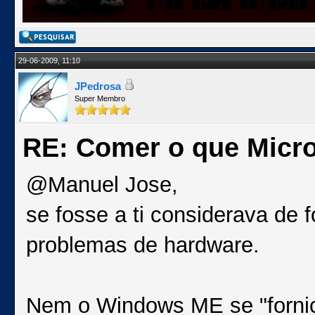
29-06-2009, 11:10
JPedrosa
Super Membro
RE: Comer o que Micro
@Manuel Jose,
se fosse a ti considerava de f
problemas de hardware.
Nem o Windows ME se "forni