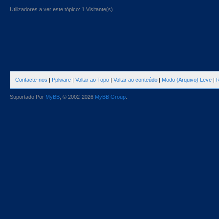
Utilizadores a ver este tópico: 1 Visitante(s)
Contacte-nos
|
Pplware
|
Voltar ao Topo
|
Voltar ao conteúdo
|
Modo (Arquivo) Leve
|
R
Suportado Por
MyBB
, © 2002-2026
MyBB Group
.