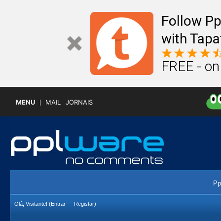
Follow P
with Tapa
FREE - on
MENU
MAIL
JORNAIS
Pp
Olá, Visitante! (
Entrar
—
Registar
)