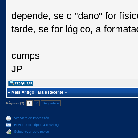
depende, se o "dano" for físi
tarde, se for lógico, a format
cumps
JP
«
Mais Antigo
|
Mais Recente
»
Páginas (2):
1
2
Seguinte »
Ver Vista de Impressão
Enviar este Tópico a um Amigo
Subscrever este tópico