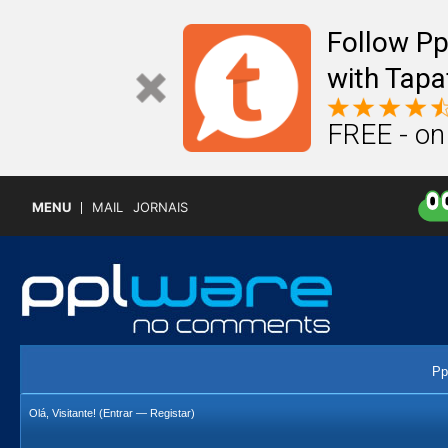
Follow P
with Tapa
FREE - on
MENU
MAIL
JORNAIS
Pp
Olá, Visitante! (
Entrar
—
Registar
)