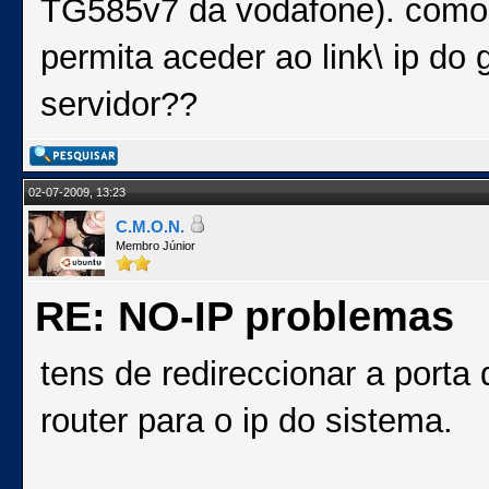
TG585v7 da vodafone). como
permita aceder ao link\ ip d
servidor??
02-07-2009, 13:23
C.M.O.N.
Membro Júnior
RE: NO-IP problemas
tens de redireccionar a porta 
router para o ip do sistema.