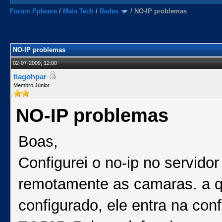
Forum Pplware
/
Mais Tech
/
Redes
/
NO-IP problemas
NO-IP problemas
02-07-2009, 12:00
tiagohpar
Membro Júnior
NO-IP problemas
Boas,
Configurei o no-ip no servid
remotamente as camaras. a qu
configurado, ele entra na c