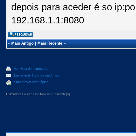
depois para aceder é so ip:p
192.168.1.1:8080
«
Mais Antigo
|
Mais Recente
»
Ver Vista de Impressão
Enviar este Tópico a um Amigo
Subscrever este tópico
Utilizadores a ver este tópico: 1 Visitante(s)