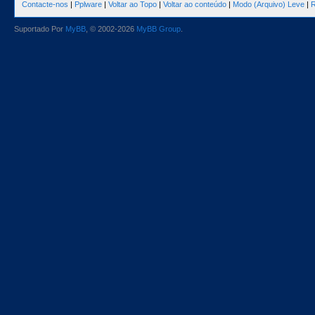
Contacte-nos
|
Pplware
|
Voltar ao Topo
|
Voltar ao conteúdo
|
Modo (Arquivo) Leve
|
R
Suportado Por
MyBB
, © 2002-2026
MyBB Group
.