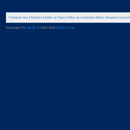
Contacte-nos
|
Pplware
|
Voltar ao Topo
|
Voltar ao conteúdo
|
Modo (Arquivo) Leve
|
R
Suportado Por
MyBB
, © 2002-2026
MyBB Group
.