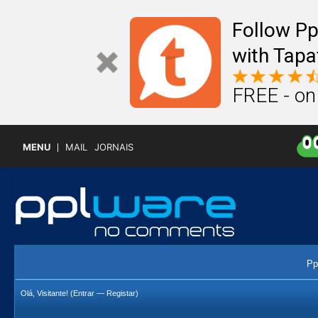
Follow P
with Tapa
FREE - on
MENU
MAIL
JORNAIS
Pp
Olá, Visitante! (
Entrar
—
Registar
)