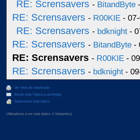
RE: Scrensavers
-
BitandByte
-
RE: Scrensavers
-
R00KIE
- 07-
RE: Scrensavers
-
bdknight
- 0
RE: Scrensavers
-
BitandByte
- 
RE: Scrensavers
-
R00KIE
- 09
RE: Scrensavers
-
bdknight
- 09
Ver Vista de Impressão
Enviar este Tópico a um Amigo
Subscrever este tópico
Utilizadores a ver este tópico: 1 Visitante(s)