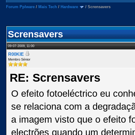
Forum Pplware
/
Mais Tech
/
Hardware
/
Scrensavers
Scrensavers
09-07-2009, 11:00
R00KIE
Membro Sénior
RE: Scrensavers
O efeito fotoeléctrico eu co
se relaciona com a degradaçã
a imagem visto que o efeito f
electrões quando um determin