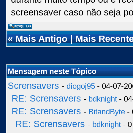
screensaver caso não seja pos
«
Mais Antigo
|
Mais Recent
Mensagem neste Tópico
Scrensavers
-
diogoj95
- 04-07-20
RE: Scrensavers
-
bdknight
- 04
RE: Scrensavers
-
BitandByte
- 
RE: Scrensavers
-
bdknight
- 0