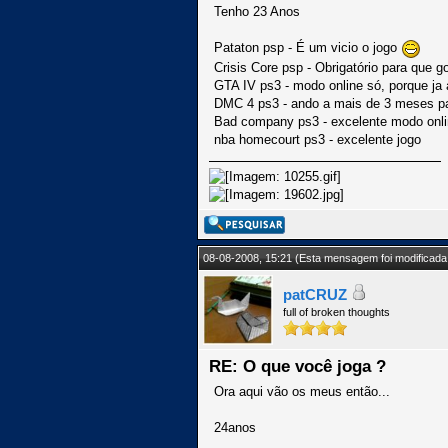
Tenho 23 Anos
Pataton psp - É um vicio o jogo
Crisis Core psp - Obrigatório para que g
GTA IV ps3 - modo online só, porque ja 
DMC 4 ps3 - ando a mais de 3 meses pa
Bad company ps3 - excelente modo onl
nba homecourt ps3 - excelente jogo
08-08-2008, 15:21
(Esta mensagem foi modificada 
patCRUZ
full of broken thoughts
RE: O que você joga ?
Ora aqui vão os meus então...
24anos