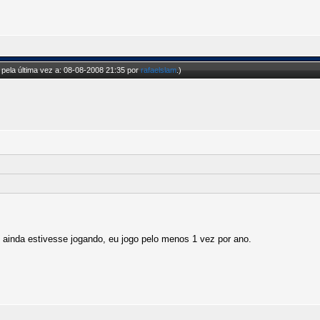
pela última vez a: 08-08-2008 21:35 por
rafaelslam
.)
inda estivesse jogando, eu jogo pelo menos 1 vez por ano.