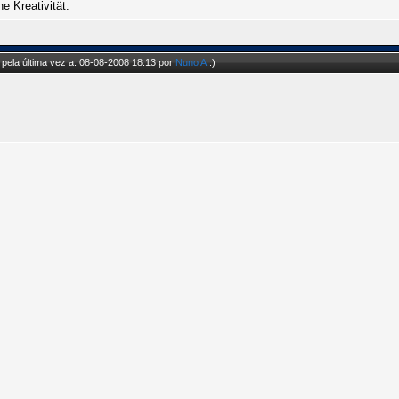
e Kreativität.
pela última vez a: 08-08-2008 18:13 por
Nuno A.
.)