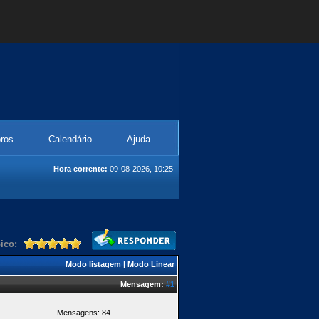
ros
Calendário
Ajuda
Hora corrente:
09-08-2026, 10:25
ico:
Modo listagem
|
Modo Linear
Mensagem:
#1
Mensagens: 84