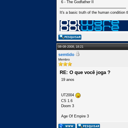
6 - The Godfather II
It's a basic truth of the human condition 
08-08-2008, 18:21
semtido
Membro
RE: O que você joga ?
19 anos
UT2004
CS 1.6
Doom 3
Age Of Empire 3