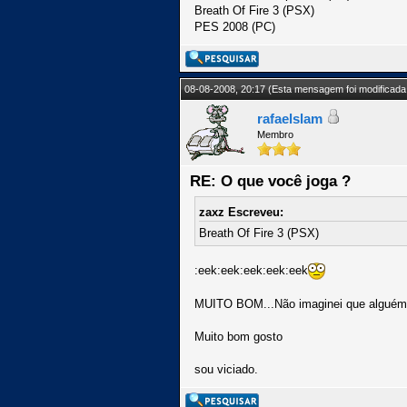
Breath Of Fire 3 (PSX)
PES 2008 (PC)
08-08-2008, 20:17
(Esta mensagem foi modificada 
rafaelslam
Membro
RE: O que você joga ?
zaxz Escreveu:
Breath Of Fire 3 (PSX)
:eek:eek:eek:eek:eek
MUITO BOM...Não imaginei que alguém a
Muito bom gosto
sou viciado.