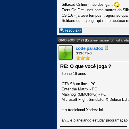
Silkroad Online - não desliga...
Frets On Fire - nas horas mortas do Sil
CS 1.6 - já teve tempos... agora só qua
Solitário ou majong - qd n me apetece 
08-08-2008, 17:29
(Esta mensagem foi modificada 
code.paradox
G33K 43v3r
RE: O que você joga ?
Tenho 16 anos
GTA SA on-line - PC
Enter the Matrix - PC
Mabinogi (MMORPG) - PC
Microsoft Flight Simulator X Deluxe Edit
e o tradicional Xadrez lol
ah... e planejando estudar programação 