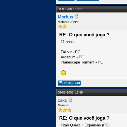
08-08-2008, 18:51
Morbus
Membro Júnior
RE: O que você joga ?
21 anos
Fallout - PC
Arcanum - PC
Planescape Torment - PC
08-08-2008, 18:59
zaxz
Membro
RE: O que você joga ?
Titan Quest + Expansão (PC)