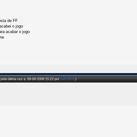
osta de FF
acabei o jogo
ra acabar o jogo
ine
pela última vez a: 08-08-2008 15:22 por
patCRUZ
.)