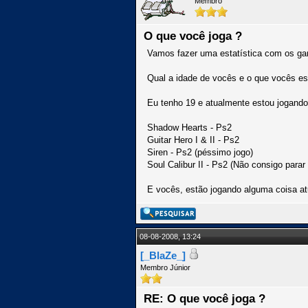
Membro
O que você joga ?
Vamos fazer uma estatística com os ga
Qual a idade de vocês e o que vocês es
Eu tenho 19 e atualmente estou jogando
Shadow Hearts - Ps2
Guitar Hero I & II - Ps2
Siren - Ps2 (péssimo jogo)
Soul Calibur II - Ps2 (Não consigo parar 
E vocês, estão jogando alguma coisa a
08-08-2008, 13:24
[_BlaZe_]
Membro Júnior
RE: O que você joga ?