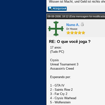
Wissen ist Macht, und Geld ist nichts ohn
08-08-2008, 18:12
(Esta mensagem foi modificada 
Nuno A.
Dr House
RE: O que você joga ?
17 anos:
(Tudo PC)
Crysis
Unreal Tournament 3
Assassin's Creed
Esperando por:
1 - GTA IV
2 - Saints Row 2
3 - Far Cry 2
4 - Crysis Warhead
5 - Wolfenstein