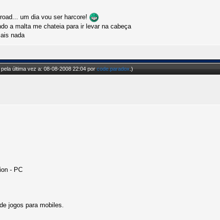
kroad... um dia vou ser harcore!
ndo a malta me chateia para ir levar na cabeça
mais nada
pela última vez a: 08-08-2008 22:04 por
code.paradox
.)
ion - PC
de jogos para mobiles.