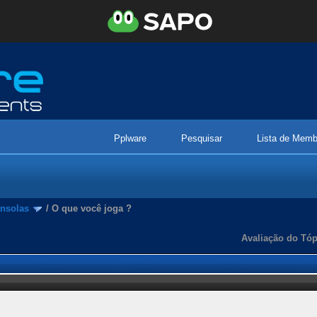
Pplware
Pesquisar
Lista de Memb
nsolas
/
O que você joga ?
Avaliação do Tóp