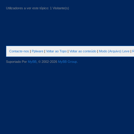
Utilizadores a ver este tópico: 1 Visitante(s)
Contacte-nos
|
Pplware
|
Voltar ao Topo
|
Voltar ao conteúdo
|
Modo (Arquivo) Leve
|
R
Suportado Por
MyBB
, © 2002-2026
MyBB Group
.