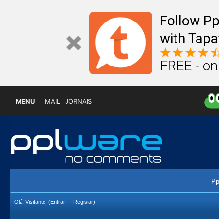
Follow P
with Tapa
FREE - on
MENU
MAIL
JORNAIS
Pp
Olá, Visitante! (
Entrar
—
Registar
)