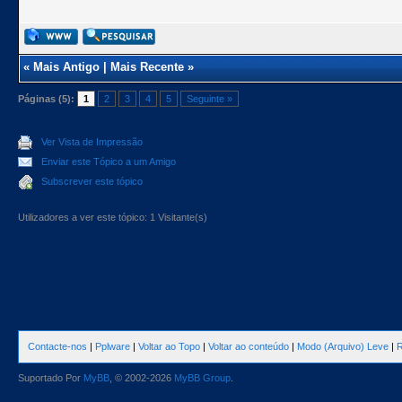
«
Mais Antigo
|
Mais Recente
»
Páginas (5):
1
2
3
4
5
Seguinte »
Ver Vista de Impressão
Enviar este Tópico a um Amigo
Subscrever este tópico
Utilizadores a ver este tópico: 1 Visitante(s)
Contacte-nos
|
Pplware
|
Voltar ao Topo
|
Voltar ao conteúdo
|
Modo (Arquivo) Leve
|
R
Suportado Por
MyBB
, © 2002-2026
MyBB Group
.