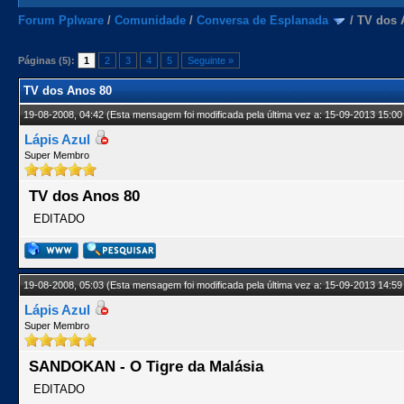
Forum Pplware
/
Comunidade
/
Conversa de Esplanada
/
TV dos 
Páginas (5):
1
2
3
4
5
Seguinte »
TV dos Anos 80
19-08-2008, 04:42
(Esta mensagem foi modificada pela última vez a: 15-09-2013 15:00
Lápis Azul
Super Membro
TV dos Anos 80
EDITADO
19-08-2008, 05:03
(Esta mensagem foi modificada pela última vez a: 15-09-2013 14:59
Lápis Azul
Super Membro
SANDOKAN - O Tigre da Malásia
EDITADO