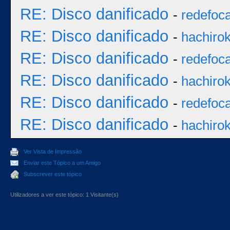
RE: Disco danificado
-
redefoc
RE: Disco danificado
-
hachiro
RE: Disco danificado
-
redefoc
RE: Disco danificado
-
hachiro
RE: Disco danificado
-
redefoc
RE: Disco danificado
-
hachiro
Ver Vista de Impressão
Enviar este Tópico a um Amigo
Subscrever este tópico
Utilizadores a ver este tópico: 1 Visitante(s)