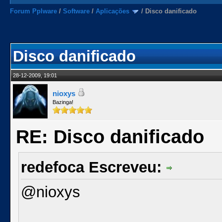
Forum Pplware
/
Software
/
Aplicações
/
Disco danificado
Disco danificado
28-12-2009, 19:01
nioxys
Bazinga!
RE: Disco danificado
redefoca Escreveu:
@nioxys