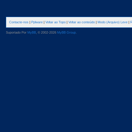
Contacte-nos
|
Pplware
|
Voltar ao Topo
|
Voltar ao conteúdo
|
Modo (Arquivo) Leve
|
R
Suportado Por
MyBB
, © 2002-2026
MyBB Group
.