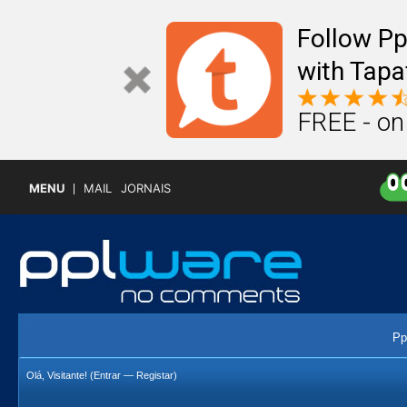
Follow P
with Tapa
FREE - on
MENU
MAIL
JORNAIS
Pp
Olá, Visitante! (
Entrar
—
Registar
)