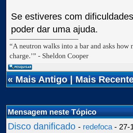
Se estiveres com dificuldade
poder dar uma ajuda.
“A neutron walks into a bar and asks how m
charge.’” - Sheldon Cooper
«
Mais Antigo
|
Mais Recent
Mensagem neste Tópico
Disco danificado
-
redefoca
- 27-