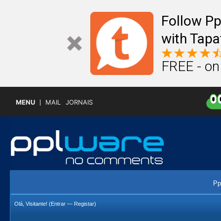
Follow P
with Tapa
FREE - on
MENU
MAIL
JORNAIS
Pp
Olá, Visitante! (
Entrar
—
Registar
)