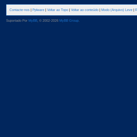
Contacte-nos
|
Pplware
|
Voltar ao Topo
|
Voltar ao conteúdo
|
Modo (Arquivo) Leve
|
R
Suportado Por
MyBB
, © 2002-2026
MyBB Group
.