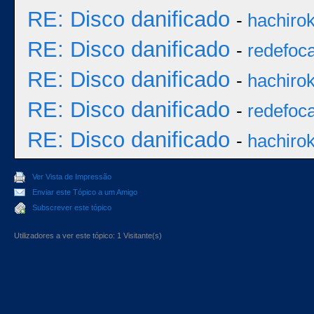
RE: Disco danificado
-
hachiro
RE: Disco danificado
-
redefoc
RE: Disco danificado
-
hachiro
RE: Disco danificado
-
redefoc
RE: Disco danificado
-
hachiro
Ver Vista de Impressão
Enviar este Tópico a um Amigo
Subscrever este tópico
Utilizadores a ver este tópico: 1 Visitante(s)