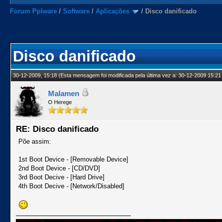
Forum Pplware
/
Software
/
Aplicações
/
Disco danificado
Disco danificado
30-12-2009, 15:18
(Esta mensagem foi modificada pela última vez a: 30-12-2009 15:21
Malamen
O Herege
RE: Disco danificado
Põe assim:
1st Boot Device - [Removable Device]
2nd Boot Device - [CD/DVD]
3rd Boot Decive - [Hard Drive]
4th Boot Decive - [Network/Disabled]