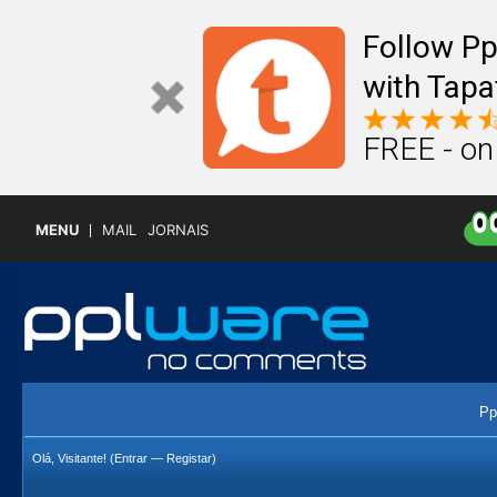
Follow P
with Tapa
FREE - on
MENU
MAIL
JORNAIS
Pp
Olá, Visitante! (
Entrar
—
Registar
)