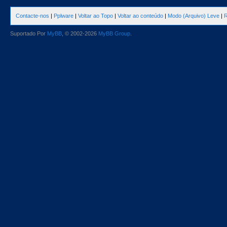
Contacte-nos
|
Pplware
|
Voltar ao Topo
|
Voltar ao conteúdo
|
Modo (Arquivo) Leve
|
R
Suportado Por
MyBB
, © 2002-2026
MyBB Group
.