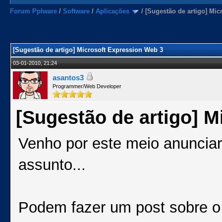
Forum Pplware
/
Software
/
Aplicações
/
[Sugestão de artigo] Mic
[Sugestão de artigo] Microsoft Expression Web 3
03-01-2010, 21:24
asantos3
Programmer/Web Developer
[Sugestão de artigo] M
Venho por este meio anunciar
assunto...
Podem fazer um post sobre o 