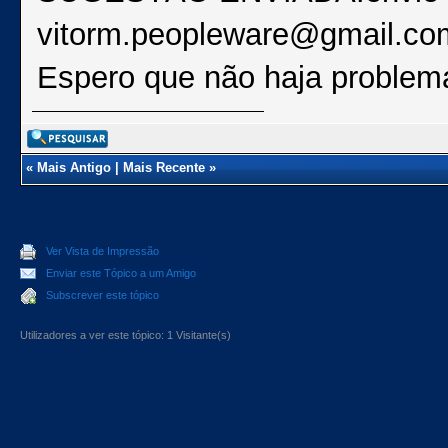
vitorm.peopleware@gmail.co
Espero que não haja problema
«
Mais Antigo
|
Mais Recente
»
Ver Vista de Impressão
Enviar este Tópico a um Amigo
Subscrever este tópico
Utilizadores a ver este tópico: 1 Visitante(s)