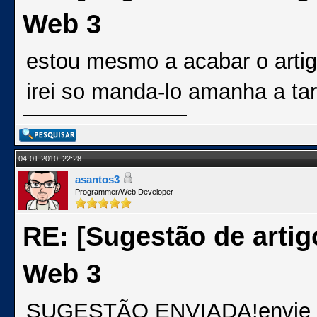
Web 3
estou mesmo a acabar o arti
irei so manda-lo amanha a tard
04-01-2010, 22:28
asantos3
Programmer/Web Developer
RE: [Sugestão de artig
Web 3
SUGESTÃO ENVIADA!envie par