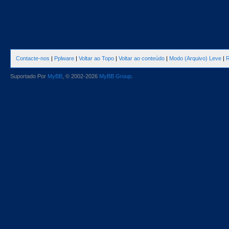
Contacte-nos
|
Pplware
|
Voltar ao Topo
|
Voltar ao conteúdo
|
Modo (Arquivo) Leve
|
R
Suportado Por
MyBB
, © 2002-2026
MyBB Group
.