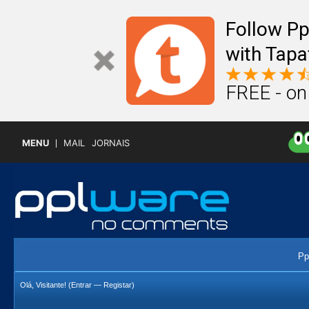
Follow P
with Tapa
FREE - on
MENU
MAIL
JORNAIS
Pp
Olá, Visitante! (
Entrar
—
Registar
)