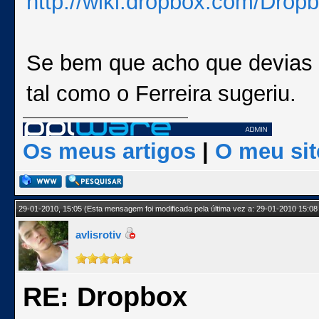
http://wiki.dropbox.com/Dro
Se bem que acho que devias ti
tal como o Ferreira sugeriu.
Os meus artigos
|
O meu sit
29-01-2010, 15:05
(Esta mensagem foi modificada pela última vez a: 29-01-2010 15:08
avlisrotiv
RE: Dropbox