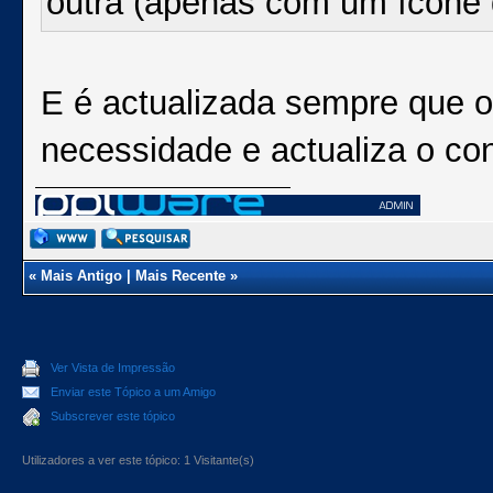
outra (apenas com um ícone q
E é actualizada sempre que o 
necessidade e actualiza o co
«
Mais Antigo
|
Mais Recente
»
Ver Vista de Impressão
Enviar este Tópico a um Amigo
Subscrever este tópico
Utilizadores a ver este tópico: 1 Visitante(s)